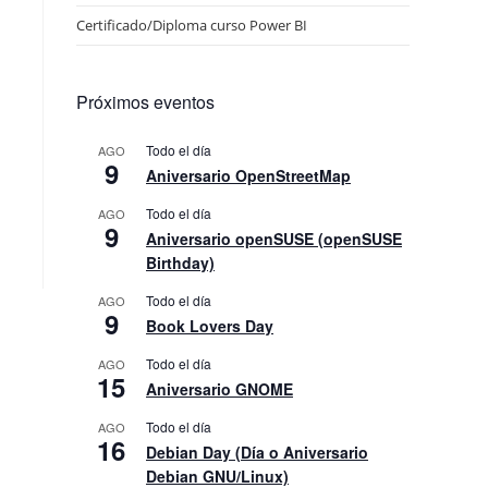
Certificado/Diploma curso Power BI
Próximos eventos
Todo el día
AGO
9
Aniversario OpenStreetMap
Todo el día
AGO
9
Aniversario openSUSE (openSUSE
Birthday)
Todo el día
AGO
9
Book Lovers Day
Todo el día
AGO
15
Aniversario GNOME
Todo el día
AGO
16
Debian Day (Día o Aniversario
Debian GNU/Linux)