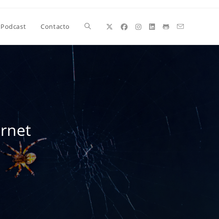
Alternar
Podcast
Contacto
búsqueda
de
ernet
la
web