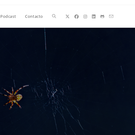
Alternar
Podcast
Contacto
búsqueda
de
la
web