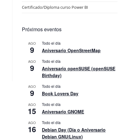
Certificado/Diploma curso Power BI
Próximos eventos
Todo el día
AGO
9
Aniversario OpenStreetMap
Todo el día
AGO
9
Aniversario openSUSE (openSUSE
Birthday)
Todo el día
AGO
9
Book Lovers Day
Todo el día
AGO
15
Aniversario GNOME
Todo el día
AGO
16
Debian Day (Día o Aniversario
Debian GNU/Linux)