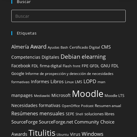
Buscar
Etiquetas
Award
Almería
CMS
Certificado Digital
Ayudas
Bash
Debian
elearning
Competencias Digitales
Facebook
GNU FDL
FDL
firma digital
FPE
GFDL
Flash
fnmt
Google
Informe de prospección y detección de necesidades
LOPD
Libros
Informes
formativas
Linux
LMS
man
Moodle
manpages
Microsoft
Moodle LTS
Mediawiki
Necesidades formativas
Resumen anual
OpenOffice
Podcast
Resúmenes mensuales
soluciones libres
SEPE
Shell
SourceForge
SourceForge.net Community Choice
Titulitis
Windows
Awards
Virus
Ubuntu