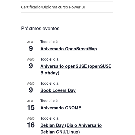
Certificado/Diploma curso Power BI
Próximos eventos
Todo el día
AGO
9
Aniversario OpenStreetMap
Todo el día
AGO
9
Aniversario openSUSE (openSUSE
Birthday)
Todo el día
AGO
9
Book Lovers Day
Todo el día
AGO
15
Aniversario GNOME
Todo el día
AGO
16
Debian Day (Día o Aniversario
Debian GNU/Linux)