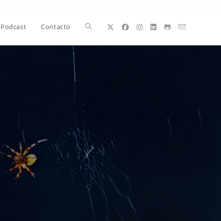
Alternar
Podcast
Contacto
búsqueda
de
la
web