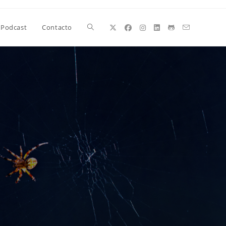
Alternar
Podcast
Contacto
búsqueda
de
la
web