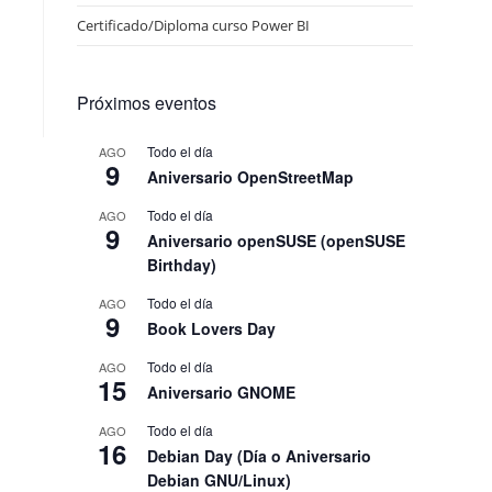
Certificado/Diploma curso Power BI
Próximos eventos
Todo el día
AGO
9
Aniversario OpenStreetMap
Todo el día
AGO
9
Aniversario openSUSE (openSUSE
Birthday)
Todo el día
AGO
9
Book Lovers Day
Todo el día
AGO
15
Aniversario GNOME
Todo el día
AGO
16
Debian Day (Día o Aniversario
Debian GNU/Linux)