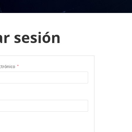
ar sesión
Obligatorio
ctrónico
*