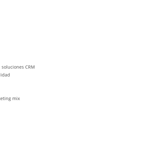
as soluciones CRM
lidad
keting mix