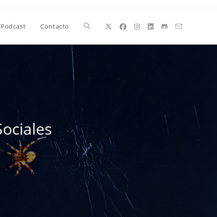
Alternar
Podcast
Contacto
búsqueda
de
ociales
la
web