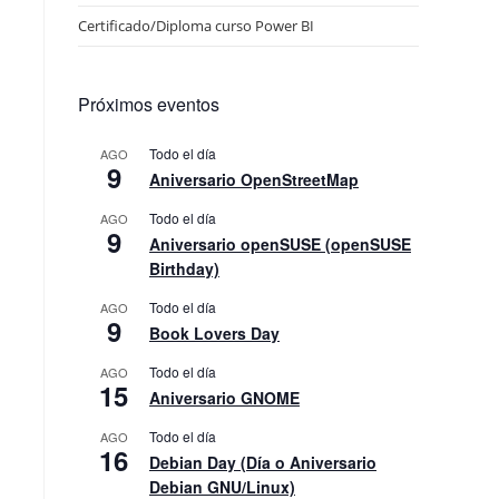
Certificado/Diploma curso Power BI
Próximos eventos
Todo el día
AGO
9
Aniversario OpenStreetMap
Todo el día
AGO
9
Aniversario openSUSE (openSUSE
Birthday)
Todo el día
AGO
9
Book Lovers Day
Todo el día
AGO
15
Aniversario GNOME
Todo el día
AGO
16
Debian Day (Día o Aniversario
Debian GNU/Linux)