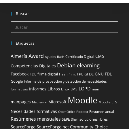
Buscar
Etiquetas
Award
Almería
CMS
Certificado Digital
Ayudas
Bash
Debian
elearning
Competencias Digitales
Facebook
GNU FDL
FDL
firma digital
FPE
GFDL
Flash
fnmt
Google
Informe de prospección y detección de necesidades
LOPD
Libros
Informes
formativas
Linux
LMS
man
Moodle
manpages
Microsoft
Moodle LTS
Mediawiki
Necesidades formativas
Resumen anual
OpenOffice
Podcast
Resúmenes mensuales
soluciones libres
SEPE
Shell
SourceForge
SourceForge.net Community Choice