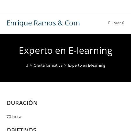
Ir
al
contenido
Enrique Ramos & Com
Menú
Experto en E-learning
>
Oferta formativa
>
Experto en E-learning
DURACIÓN
70 horas
OBJETIVOS