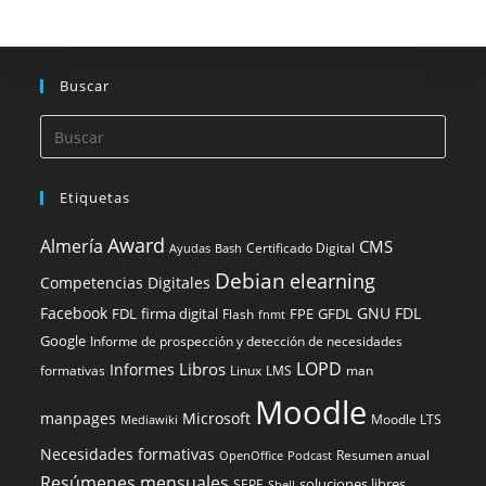
Buscar
Etiquetas
Award
Almería
CMS
Certificado Digital
Ayudas
Bash
Debian
elearning
Competencias Digitales
Facebook
GNU FDL
FDL
firma digital
FPE
GFDL
Flash
fnmt
Google
Informe de prospección y detección de necesidades
LOPD
Libros
Informes
formativas
Linux
LMS
man
Moodle
manpages
Microsoft
Moodle LTS
Mediawiki
Necesidades formativas
Resumen anual
OpenOffice
Podcast
Resúmenes mensuales
soluciones libres
SEPE
Shell