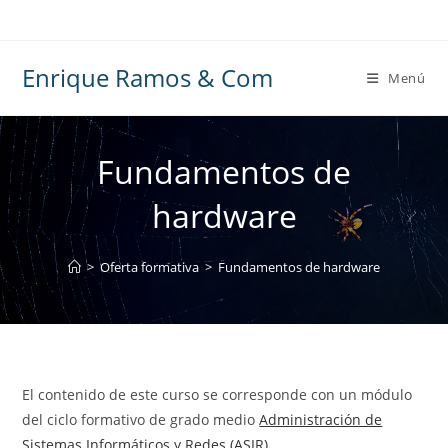
Ir
al
contenido
Enrique Ramos & Com
Menú
Fundamentos de
hardware
>
Oferta formativa
>
Fundamentos de hardware
El contenido de este curso se corresponde con un módulo
del ciclo formativo de grado medio
Administración de
Sistemas Informáticos y Redes (ASIR)
.