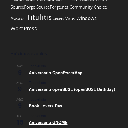
SourceForge
SourceForge.net Community Choice
Titulitis
Windows
Awards
Virus
Ubuntu
WordPress
Próximos eventos
Todo el día
AGO
9
Aniversario OpenStreetMap
Todo el día
AGO
9
Aniversario openSUSE (openSUSE Birthday)
Todo el día
AGO
9
Book Lovers Day
Todo el día
AGO
15
Aniversario GNOME