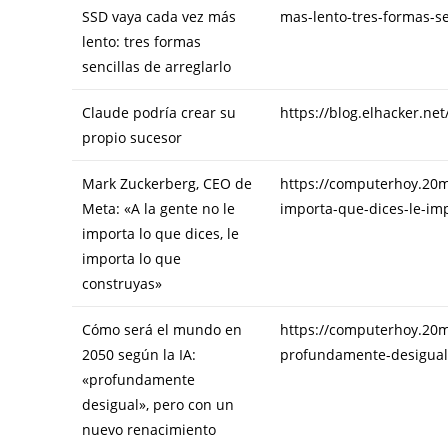
SSD vaya cada vez más
mas-lento-tres-formas-se
lento: tres formas
sencillas de arreglarlo
Claude podría crear su
https://blog.elhacker.ne
propio sucesor
Mark Zuckerberg, CEO de
https://computerhoy.20m
Meta: «A la gente no le
importa-que-dices-le-im
importa lo que dices, le
importa lo que
construyas»
Cómo será el mundo en
https://computerhoy.20m
2050 según la IA:
profundamente-desigual
«profundamente
desigual», pero con un
nuevo renacimiento