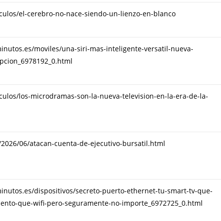
iculos/el-cerebro-no-nace-siendo-un-lienzo-en-blanco
nutos.es/moviles/una-siri-mas-inteligente-versatil-nueva-
pcion_6978192_0.html
iculos/los-microdramas-son-la-nueva-television-en-la-era-de-la-
t/2026/06/atacan-cuenta-de-ejecutivo-bursatil.html
nutos.es/dispositivos/secreto-puerto-ethernet-tu-smart-tv-que-
lento-que-wifi-pero-seguramente-no-importe_6972725_0.html