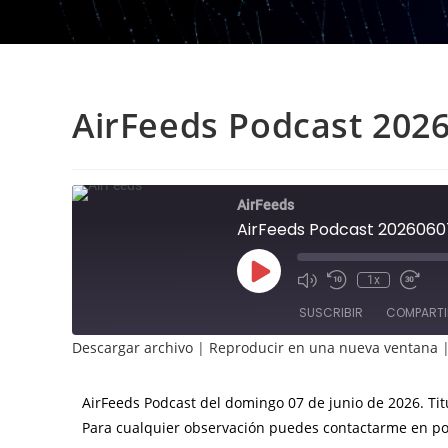
AirFeeds Podcast 202
AirFeeds
AirFeeds Podcast 2026060
Reproducir
1x
episodio
SUSCRIBIR
COMPARTI
Descargar archivo
|
Reproducir en una nueva ventana
COMPAR
TIR
FEED RSS
AirFeeds Podcast del domingo 07 de junio de 2026. Titu
ENLACE
Para cualquier observación puedes contactarme en 