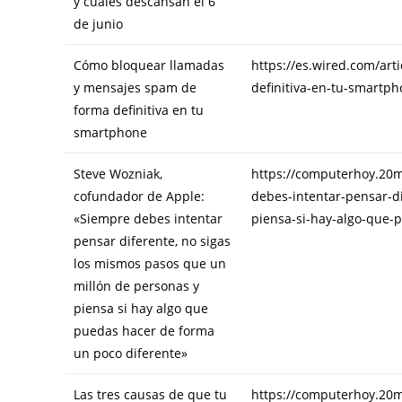
y cuáles descansan el 6
de junio
Cómo bloquear llamadas
https://es.wired.com/ar
y mensajes spam de
definitiva-en-tu-smartp
forma definitiva en tu
smartphone
Steve Wozniak,
https://computerhoy.20m
cofundador de Apple:
debes-intentar-pensar-d
«Siempre debes intentar
piensa-si-hay-algo-que-
pensar diferente, no sigas
los mismos pasos que un
millón de personas y
piensa si hay algo que
puedas hacer de forma
un poco diferente»
Las tres causas de que tu
https://computerhoy.20mi