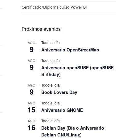
Certificado/Diploma curso Power BI
Próximos eventos
Todo el día
AGO
9
Aniversario OpenStreetMap
Todo el día
AGO
9
Aniversario openSUSE (openSUSE
Birthday)
Todo el día
AGO
9
Book Lovers Day
Todo el día
AGO
15
Aniversario GNOME
Todo el día
AGO
16
Debian Day (Día o Aniversario
Debian GNU/Linux)