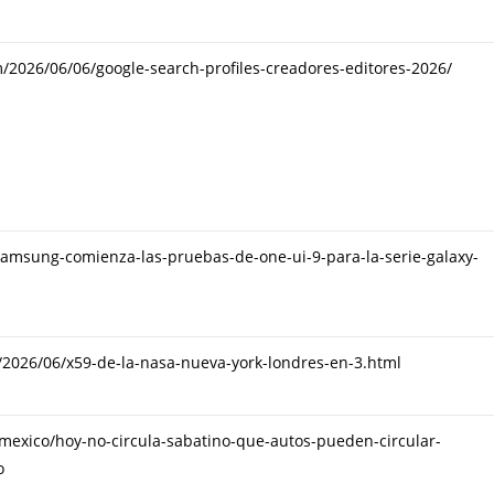
2026/06/06/google-search-profiles-creadores-editores-2026/
samsung-comienza-las-pruebas-de-one-ui-9-para-la-serie-galaxy-
t/2026/06/x59-de-la-nasa-nueva-york-londres-en-3.html
mexico/hoy-no-circula-sabatino-que-autos-pueden-circular-
o