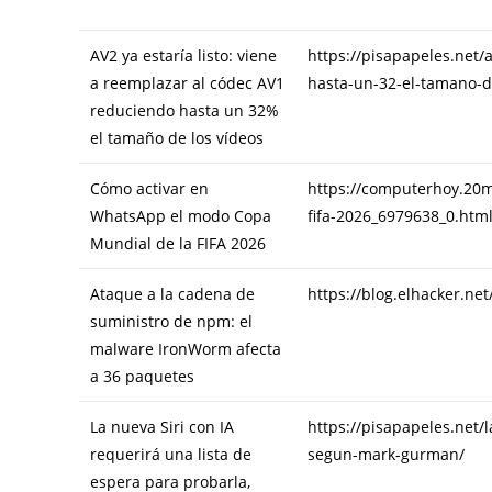
INCRUST
AR
AV2 ya estaría listo: viene
https://pisapapeles.net/
a reemplazar al códec AV1
hasta-un-32-el-tamano-d
reduciendo hasta un 32%
el tamaño de los vídeos
Cómo activar en
https://computerhoy.20
WhatsApp el modo Copa
fifa-2026_6979638_0.htm
Mundial de la FIFA 2026
Ataque a la cadena de
https://blog.elhacker.n
suministro de npm: el
malware IronWorm afecta
a 36 paquetes
La nueva Siri con IA
https://pisapapeles.net/
requerirá una lista de
segun-mark-gurman/
espera para probarla,