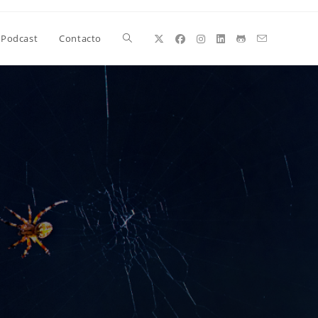
Alternar
Podcast
Contacto
búsqueda
de
la
web