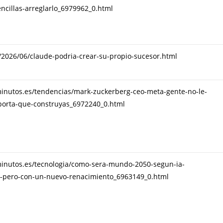
ncillas-arreglarlo_6979962_0.html
t/2026/06/claude-podria-crear-su-propio-sucesor.html
inutos.es/tendencias/mark-zuckerberg-ceo-meta-gente-no-le-
porta-que-construyas_6972240_0.html
inutos.es/tecnologia/como-sera-mundo-2050-segun-ia-
-pero-con-un-nuevo-renacimiento_6963149_0.html