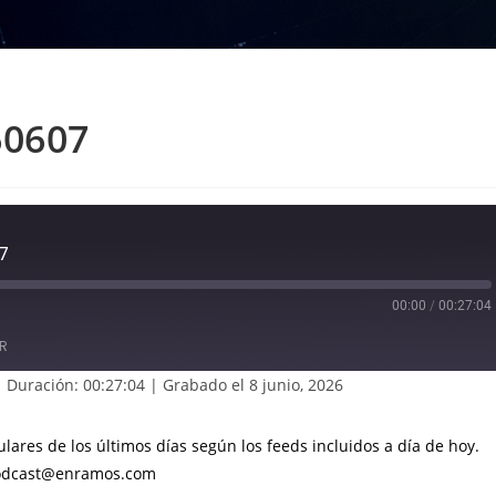
60607
7
00:00
/
00:27:04
R
|
Duración: 00:27:04
|
Grabado el 8 junio, 2026
lares de los últimos días según los feeds incluidos a día de hoy.
podcast@enramos.com