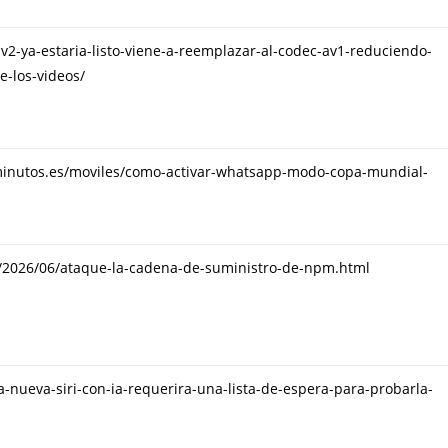
av2-ya-estaria-listo-viene-a-reemplazar-al-codec-av1-reduciendo-
e-los-videos/
minutos.es/moviles/como-activar-whatsapp-modo-copa-mundial-
l
et/2026/06/ataque-la-cadena-de-suministro-de-npm.html
la-nueva-siri-con-ia-requerira-una-lista-de-espera-para-probarla-