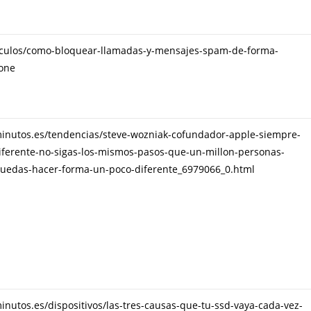
ticulos/como-bloquear-llamadas-y-mensajes-spam-de-forma-
hone
inutos.es/tendencias/steve-wozniak-cofundador-apple-siempre-
iferente-no-sigas-los-mismos-pasos-que-un-millon-personas-
puedas-hacer-forma-un-poco-diferente_6979066_0.html
nutos.es/dispositivos/las-tres-causas-que-tu-ssd-vaya-cada-vez-