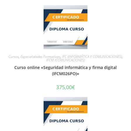
Cursos
,
Especialidades Formativas
,
IFC (INFORMÁTICA Y COMUNICACIONES)
,
IFCM (COMUNICACIONES)
Curso online «Seguridad informática y firma digital
(IFCM026PO)»
375,00
€