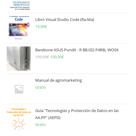
Libro Visual Studio Code (Ra-Ma)
19,90
€
Barebone ASUS Pundit - R BB.ID2 P4R8L WOSK
150,00
€
El
100,00
€
El
precio
precio
original
actual
era:
es:
Manual de agromarketing
Gratis
150,00€.
100,00€.
Guía "Tecnologías y Protección de Datos en las
AA.PP" (AEPD)
Gratis