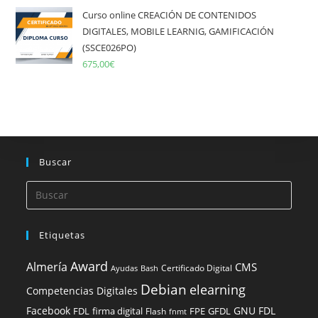
Curso online CREACIÓN DE CONTENIDOS
DIGITALES, MOBILE LEARNIG, GAMIFICACIÓN
(SSCE026PO)
675,00
€
Buscar
Etiquetas
Award
Almería
CMS
Certificado Digital
Ayudas
Bash
Debian
elearning
Competencias Digitales
Facebook
GNU FDL
FDL
firma digital
FPE
GFDL
Flash
fnmt