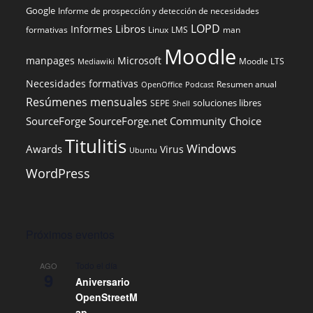
Google
Informe de prospección y detección de necesidades
LOPD
Libros
Informes
formativas
Linux
LMS
man
Moodle
manpages
Microsoft
Moodle LTS
Mediawiki
Necesidades formativas
Resumen anual
OpenOffice
Podcast
Resúmenes mensuales
soluciones libres
SEPE
Shell
SourceForge
SourceForge.net Community Choice
Titulitis
Windows
Awards
Virus
Ubuntu
WordPress
Próximos eventos
Todo el día
AGO
9
Aniversario
OpenStreetM
ap