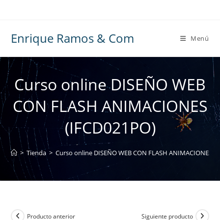
Ir
al
contenido
Enrique Ramos & Com
Menú
Curso online DISEÑO WEB
CON FLASH ANIMACIONES
(IFCD021PO)
>
Tienda
>
Curso online DISEÑO WEB CON FLASH ANIMACIONES (I
Producto anterior
Siguiente producto