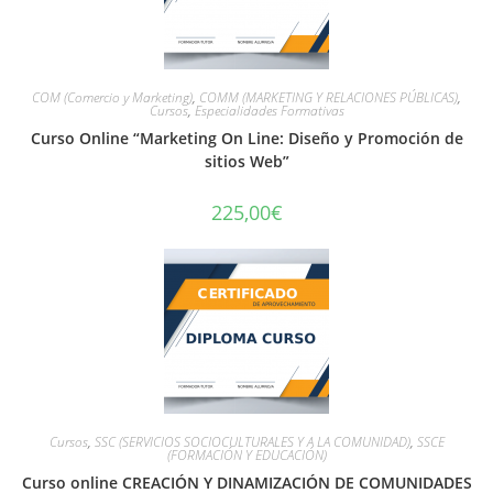
COM (Comercio y Marketing)
,
COMM (MARKETING Y RELACIONES PÚBLICAS)
,
Cursos
,
Especialidades Formativas
Curso Online “Marketing On Line: Diseño y Promoción de
sitios Web”
225,00
€
Cursos
,
SSC (SERVICIOS SOCIOCULTURALES Y A LA COMUNIDAD)
,
SSCE
(FORMACIÓN Y EDUCACIÓN)
Curso online CREACIÓN Y DINAMIZACIÓN DE COMUNIDADES