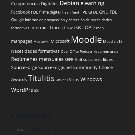
Debian
elearning
Competencias Digitales
Facebook
GNU FDL
FDL
firma digital
FPE
GFDL
Flash
fnmt
Google
Informe de prospección y detección de necesidades
LOPD
Libros
Informes
formativas
Linux
LMS
man
Moodle
manpages
Microsoft
Moodle LTS
Mediawiki
Necesidades formativas
Resumen anual
OpenOffice
Podcast
Resúmenes mensuales
soluciones libres
SEPE
Shell
SourceForge
SourceForge.net Community Choice
Titulitis
Windows
Awards
Virus
Ubuntu
WordPress
Próximos eventos
Todo el día
AGO