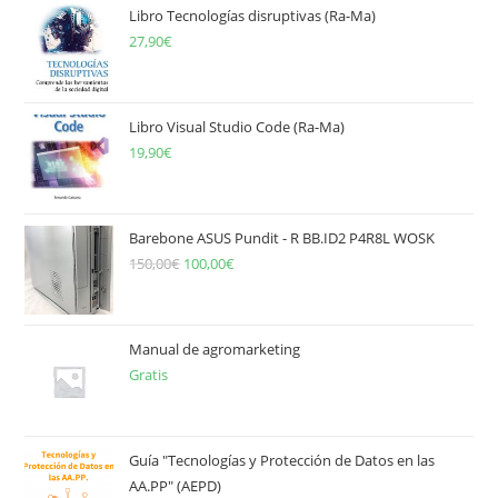
Libro Tecnologías disruptivas (Ra-Ma)
27,90
€
Libro Visual Studio Code (Ra-Ma)
19,90
€
Barebone ASUS Pundit - R BB.ID2 P4R8L WOSK
150,00
€
El
100,00
€
El
precio
precio
original
actual
era:
es:
Manual de agromarketing
Gratis
150,00€.
100,00€.
Guía "Tecnologías y Protección de Datos en las
AA.PP" (AEPD)