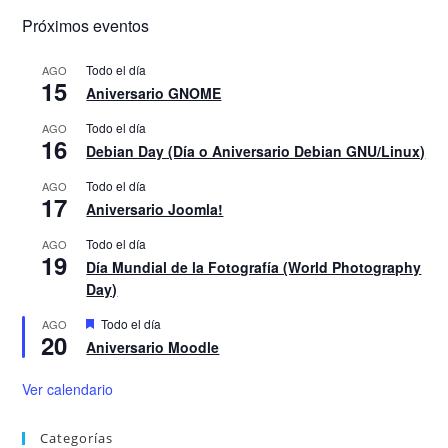
Próximos eventos
Todo el día
AGO
15
Aniversario GNOME
Todo el día
AGO
16
Debian Day (Día o Aniversario Debian GNU/Linux)
Todo el día
AGO
17
Aniversario Joomla!
Todo el día
AGO
19
Día Mundial de la Fotografía (World Photography
Day)
D
Todo el día
AGO
20
e
Aniversario Moodle
s
t
a
Ver calendario
c
a
d
Categorías