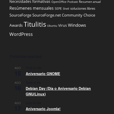
Necesidades formativas
Resumen anual
OpenOffice
Podcast
Resúmenes mensuales
soluciones libres
SEPE
Shell
SourceForge
SourceForge.net Community Choice
Titulitis
Windows
Awards
Virus
Ubuntu
WordPress
Próximos eventos
Todo el día
AGO
15
Aniversario GNOME
Todo el día
AGO
16
Debian Day (Día o Aniversario Debian
GNU/Linux)
Todo el día
AGO
17
Aniversario Joomla!