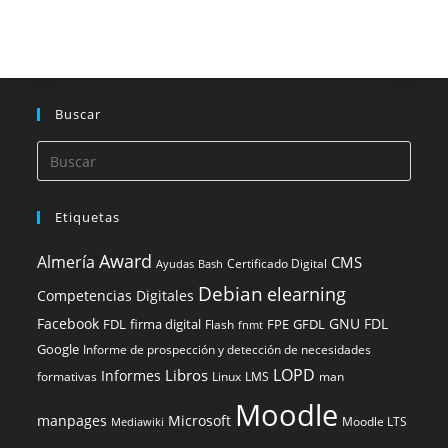
Buscar
Etiquetas
Award
Almería
CMS
Certificado Digital
Ayudas
Bash
Debian
elearning
Competencias Digitales
Facebook
GNU FDL
FDL
firma digital
FPE
GFDL
Flash
fnmt
Google
Informe de prospección y detección de necesidades
LOPD
Libros
Informes
formativas
Linux
LMS
man
Moodle
manpages
Microsoft
Moodle LTS
Mediawiki