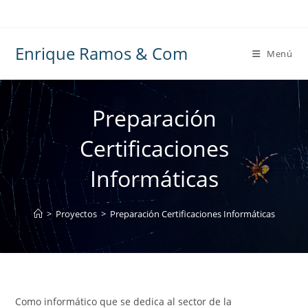
Ir
al
contenido
Enrique Ramos & Com
Menú
Preparación
Certificaciones
Informáticas
>
Proyectos
>
Preparación Certificaciones Informáticas
Como informático que se dedica al sector de la