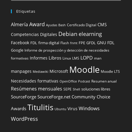
Etiquetas
Award
Almería
CMS
Certificado Digital
Ayudas
Bash
Debian
elearning
Competencias Digitales
Facebook
GNU FDL
FDL
firma digital
FPE
GFDL
Flash
fnmt
Google
Informe de prospección y detección de necesidades
LOPD
Libros
Informes
formativas
Linux
LMS
man
Moodle
manpages
Microsoft
Moodle LTS
Mediawiki
Necesidades formativas
Resumen anual
OpenOffice
Podcast
Resúmenes mensuales
soluciones libres
SEPE
Shell
SourceForge
SourceForge.net Community Choice
Titulitis
Windows
Awards
Virus
Ubuntu
WordPress