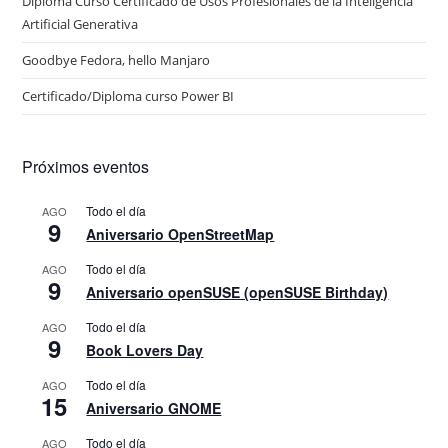
Diploma Curso Certificado de Usos Profesionales de la Inteligencia
Artificial Generativa
Goodbye Fedora, hello Manjaro
Certificado/Diploma curso Power BI
Próximos eventos
Todo el día
AGO
9
Aniversario OpenStreetMap
Todo el día
AGO
9
Aniversario openSUSE (openSUSE Birthday)
Todo el día
AGO
9
Book Lovers Day
Todo el día
AGO
15
Aniversario GNOME
Todo el día
AGO