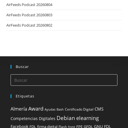
AirFeeds Podcast 20260804
AirFeeds Podcast 20260803
AirFeeds Podcast 20260802
Buscar
Etiquetas
Award
Almería
CMS
Certificado Digital
Ayudas
Bash
Debian
elearning
Competencias Digitales
Facebook
GNU FDL
FDL
firma digital
FPE
GFDL
Flash
fnmt