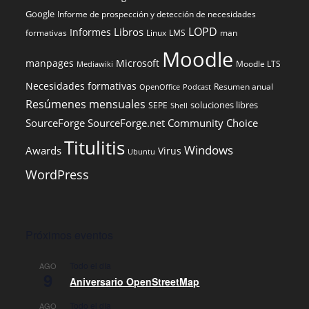
Google
Informe de prospección y detección de necesidades
LOPD
Libros
Informes
formativas
Linux
LMS
man
Moodle
manpages
Microsoft
Moodle LTS
Mediawiki
Necesidades formativas
Resumen anual
OpenOffice
Podcast
Resúmenes mensuales
soluciones libres
SEPE
Shell
SourceForge
SourceForge.net Community Choice
Titulitis
Windows
Awards
Virus
Ubuntu
WordPress
Próximos eventos
Todo el día
AGO
9
Aniversario OpenStreetMap
Todo el día
AGO