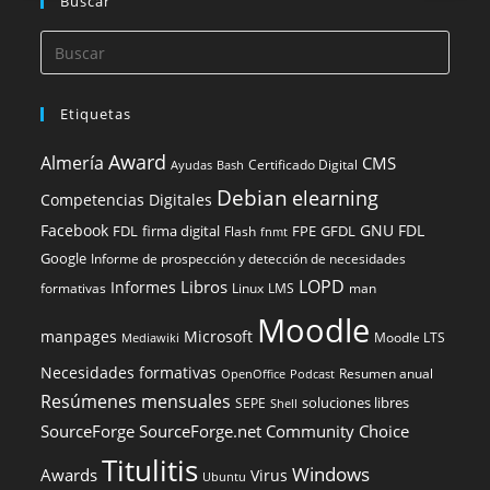
Buscar
Etiquetas
Award
Almería
CMS
Certificado Digital
Ayudas
Bash
Debian
elearning
Competencias Digitales
Facebook
GNU FDL
FDL
firma digital
FPE
GFDL
Flash
fnmt
Google
Informe de prospección y detección de necesidades
LOPD
Libros
Informes
formativas
Linux
LMS
man
Moodle
manpages
Microsoft
Moodle LTS
Mediawiki
Necesidades formativas
Resumen anual
OpenOffice
Podcast
Resúmenes mensuales
soluciones libres
SEPE
Shell
SourceForge
SourceForge.net Community Choice
Titulitis
Windows
Awards
Virus
Ubuntu