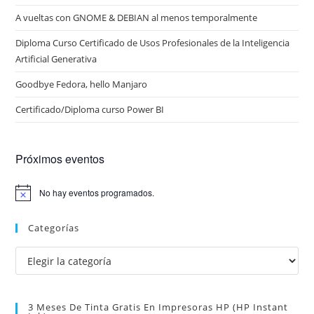
A vueltas con GNOME & DEBIAN al menos temporalmente
Diploma Curso Certificado de Usos Profesionales de la Inteligencia
Artificial Generativa
Goodbye Fedora, hello Manjaro
Certificado/Diploma curso Power BI
Próximos eventos
No hay eventos programados.
A
v
i
Categorías
s
o
Categorías
3 Meses De Tinta Gratis En Impresoras HP (HP Instant