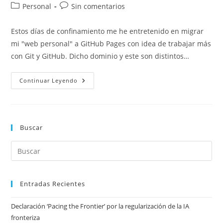
de
de
Categoría
Comentarios
Personal
Sin comentarios
la
la
de
de
entrada:
entrada:
la
la
Estos días de confinamiento me he entretenido en migrar
entrada:
entrada:
mi "web personal" a GitHub Pages con idea de trabajar más
con Git y GitHub. Dicho dominio y este son distintos…
Migración
Continuar Leyendo
Web
Personal
A
GitHub
Pages
Buscar
Entradas Recientes
Declaración ‘Pacing the Frontier’ por la regularización de la IA
fronteriza