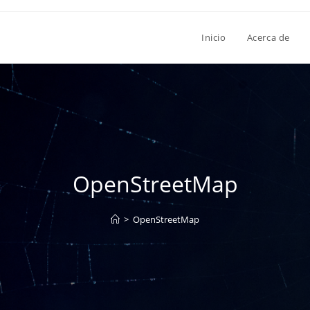
Inicio
Acerca de
OpenStreetMap
>
OpenStreetMap