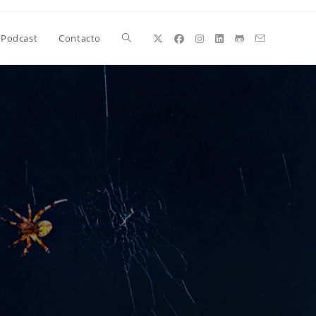
Alternar
Podcast
Contacto
búsqueda
de
la
web