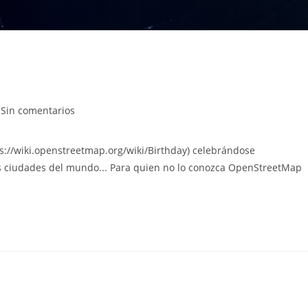
a
mentarios
Sin comentarios
ps://wiki.openstreetmap.org/wiki/Birthday) celebrándose
rada:
 ciudades del mundo... Para quien no lo conozca OpenStreetMap