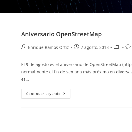
Aniversario OpenStreetMap
Autor
Publicación
Categorí
Co
Enrique Ramos Ortiz
7 agosto, 2018
de
de
de
de
la
la
la
la
El 9 de agosto es el aniversario de OpenStreetMap (htt
entrada:
entrada:
entrada:
ent
normalmente el fin de semana más próximo en diversas
es…
Aniversario
Continuar Leyendo
OpenStreetMap