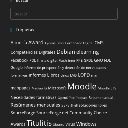
Buscar
Etiquetas
Award
Almería
CMS
Certificado Digital
Ayudas
Bash
Debian
elearning
Competencias Digitales
Facebook
GNU FDL
FDL
firma digital
FPE
GFDL
Flash
fnmt
Google
Informe de prospección y detección de necesidades
LOPD
Libros
Informes
formativas
Linux
LMS
man
Moodle
manpages
Microsoft
Moodle LTS
Mediawiki
Necesidades formativas
Resumen anual
OpenOffice
Podcast
Resúmenes mensuales
soluciones libres
SEPE
Shell
SourceForge
SourceForge.net Community Choice
Titulitis
Windows
Awards
Virus
Ubuntu