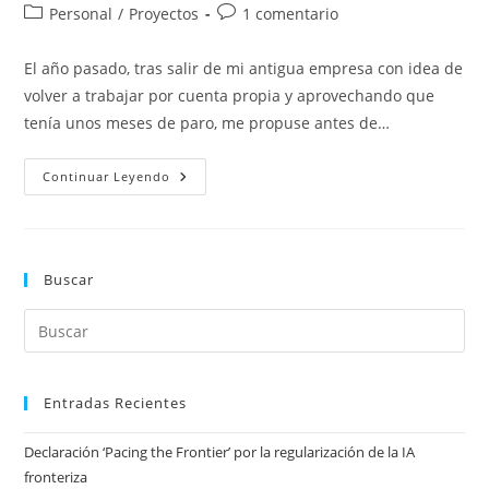
de
de
Categoría
Comentarios
Personal
/
Proyectos
1 comentario
la
la
de
de
entrada:
entrada:
la
la
El año pasado, tras salir de mi antigua empresa con idea de
entrada:
entrada:
volver a trabajar por cuenta propia y aprovechando que
tenía unos meses de paro, me propuse antes de…
Mi
Continuar Leyendo
Primera
Experiencia
Como
Opositor
Buscar
Entradas Recientes
Declaración ‘Pacing the Frontier’ por la regularización de la IA
fronteriza