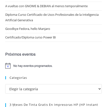
A vueltas con GNOME & DEBIAN al menos temporalmente
Diploma Curso Certificado de Usos Profesionales de la Inteligencia
Artificial Generativa
Goodbye Fedora, hello Manjaro
Certificado/Diploma curso Power BI
Próximos eventos
No hay eventos programados.
A
v
i
Categorías
s
o
Categorías
3 Meses De Tinta Gratis En Impresoras HP (HP Instant