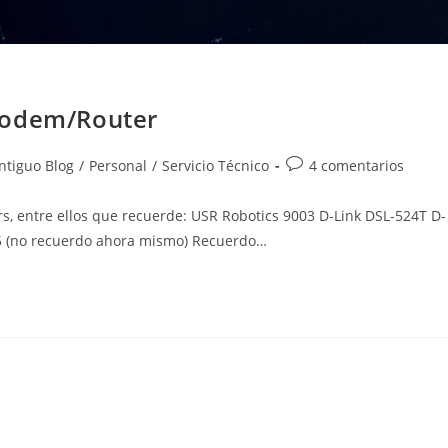
Modem/Router
goría
Comentarios
ntiguo Blog
/
Personal
/
Servicio Técnico
4 comentarios
de
la
 entre ellos que recuerde: USR Robotics 9003 D-Link DSL-524T D-
ada:
entrada:
5 (no recuerdo ahora mismo) Recuerdo…