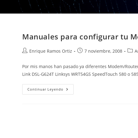
Manuales para configurar tu 
Autor
Publicación
Cate
Enrique Ramos Ortiz
7 noviembre, 2008
A
de
de
de
la
la
la
Por mis manos han pasado ya diferentes Modem/Routers,
entrada:
entrada:
entr
Link DSL-G624T Linksys WRT54GS SpeedTouch 580 o 58
Manuales
Continuar Leyendo
Para
Configurar
Tu
Modem/Router