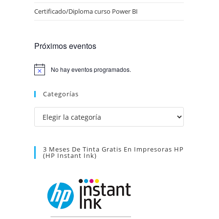
Certificado/Diploma curso Power BI
Próximos eventos
No hay eventos programados.
A
v
i
Categorías
s
o
Categorías
3 Meses De Tinta Gratis En Impresoras HP
(HP Instant Ink)