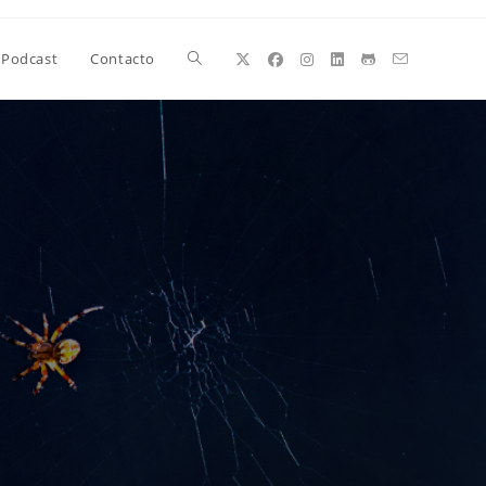
Alternar
Podcast
Contacto
búsqueda
de
la
web