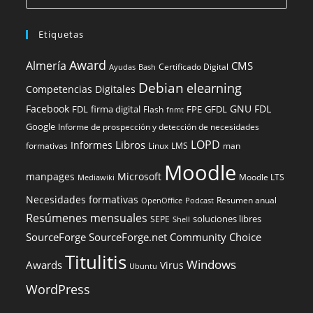
Etiquetas
Award
Almería
CMS
Certificado Digital
Ayudas
Bash
Debian
elearning
Competencias Digitales
Facebook
GNU FDL
FDL
firma digital
FPE
GFDL
Flash
fnmt
Google
Informe de prospección y detección de necesidades
LOPD
Libros
Informes
formativas
Linux
LMS
man
Moodle
manpages
Microsoft
Moodle LTS
Mediawiki
Necesidades formativas
Resumen anual
OpenOffice
Podcast
Resúmenes mensuales
soluciones libres
SEPE
Shell
SourceForge
SourceForge.net Community Choice
Titulitis
Windows
Awards
Virus
Ubuntu
WordPress