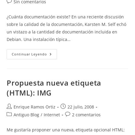
Comentarios
Sin comentarios
entrada:
entrada:
la
de
entrada:
la
¿Cuánta documentación existe? En una reciente discusión
entrada:
sobre la calidad de la documentación, Karsten M. Self echó
un vistazo a la cantidad de documentación incluida en
Debian. Una instalación típica…
¿Cuánta
Continuar Leyendo
Documentación
Existe?
Propuesta nueva etiqueta
(HTML): IMG
Autor
Publicación
Enrique Ramos Ortiz
22 julio, 2008
de
de
Categoría
Comentarios
Antiguo Blog
/
Internet
2 comentarios
la
la
de
de
entrada:
entrada:
la
la
Me gustaría proponer una nueva, etiqueta opcional HTML:
entrada:
entrada: