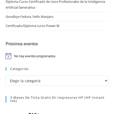
Diploma Curso Certificado de Usos Profesionales de la Inteligencia
Artificial Generativa
Goodbye Fedora, hello Manjaro
Certificado/Diploma curso Power BI
Próximos eventos
No hay eventos programados.
A
v
i
Categorías
s
o
Categorías
3 Meses De Tinta Gratis En Impresoras HP (HP Instant
Ink)