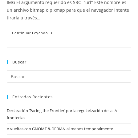
IMG El argumento requerido es SRC="url" Este nombre es
un archivo bitmap o pixmap para que el navegador intente
tirarla a través…
Propuesta
Continuar Leyendo
Nueva
Etiqueta
(HTML):
IMG
Buscar
Entradas Recientes
Declaración ‘Pacing the Frontier’ por la regularización de la IA
fronteriza
A vueltas con GNOME & DEBIAN al menos temporalmente