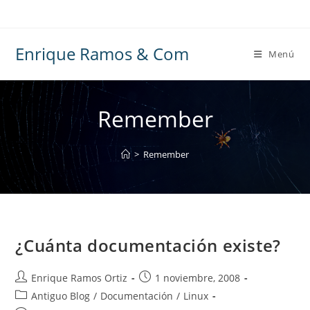
Ir
al
contenido
Enrique Ramos & Com
Menú
Remember
>
Remember
¿Cuánta documentación existe?
Autor
Publicación
Enrique Ramos Ortiz
1 noviembre, 2008
de
de
Categoría
Antiguo Blog
/
Documentación
/
Linux
la
la
de