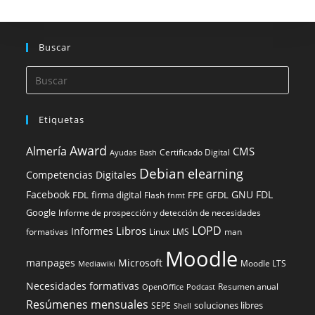
Buscar
Etiquetas
Award
Almería
CMS
Certificado Digital
Ayudas
Bash
Debian
elearning
Competencias Digitales
Facebook
GNU FDL
FDL
firma digital
FPE
GFDL
Flash
fnmt
Google
Informe de prospección y detección de necesidades
LOPD
Libros
Informes
formativas
Linux
LMS
man
Moodle
manpages
Microsoft
Moodle LTS
Mediawiki
Necesidades formativas
Resumen anual
OpenOffice
Podcast
Resúmenes mensuales
soluciones libres
SEPE
Shell