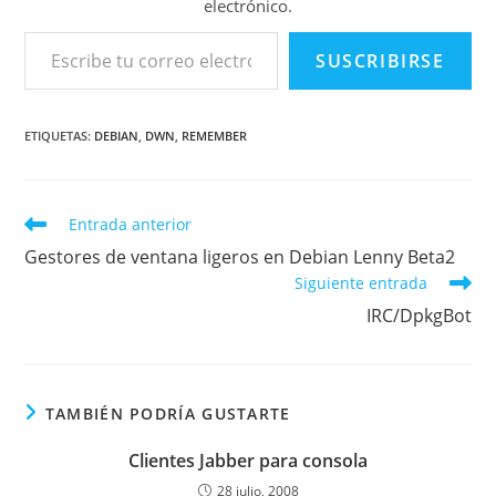
electrónico.
Escribe tu correo electrónico…
SUSCRIBIRSE
ETIQUETAS
:
DEBIAN
,
DWN
,
REMEMBER
Leer
Entrada anterior
más
Gestores de ventana ligeros en Debian Lenny Beta2
artículos
Siguiente entrada
IRC/DpkgBot
TAMBIÉN PODRÍA GUSTARTE
Clientes Jabber para consola
28 julio, 2008