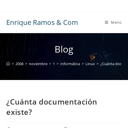
Ir
al
contenido
Enrique Ramos & Com
Menú
Blog
>
2008
>
noviembre
>
1
>
Informática
>
Linux
>
¿Cuánta docume
¿Cuánta documentación
existe?