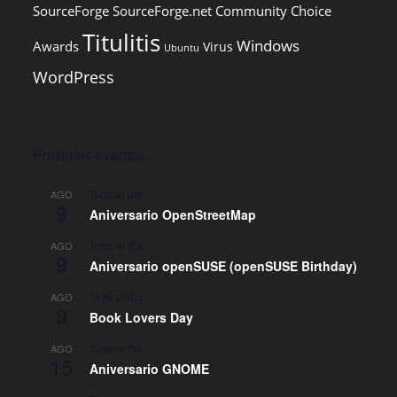
SourceForge
SourceForge.net Community Choice
Titulitis
Windows
Awards
Virus
Ubuntu
WordPress
Próximos eventos
Todo el día
AGO
9
Aniversario OpenStreetMap
Todo el día
AGO
9
Aniversario openSUSE (openSUSE Birthday)
Todo el día
AGO
9
Book Lovers Day
Todo el día
AGO
15
Aniversario GNOME