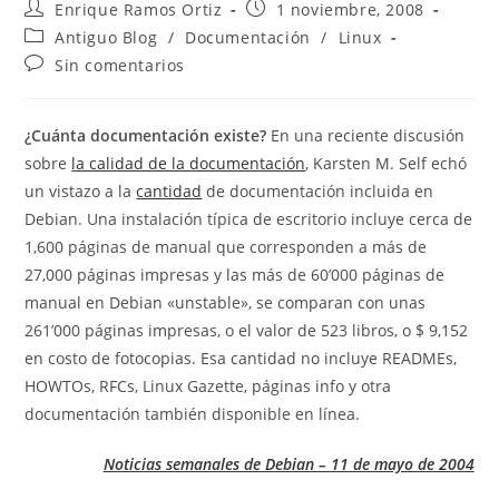
Autor
Publicación
Enrique Ramos Ortiz
1 noviembre, 2008
de
de
Categoría
Antiguo Blog
/
Documentación
/
Linux
la
la
de
Comentarios
Sin comentarios
entrada:
entrada:
la
de
entrada:
la
entrada:
¿Cuánta documentación existe?
En una reciente discusión
sobre
la calidad de la documentación
, Karsten M. Self echó
un vistazo a la
cantidad
de documentación incluida en
Debian. Una instalación típica de escritorio incluye cerca de
1,600 páginas de manual que corresponden a más de
27,000 páginas impresas y las más de 60’000 páginas de
manual en Debian «unstable», se comparan con unas
261’000 páginas impresas, o el valor de 523 libros, o $ 9,152
en costo de fotocopias. Esa cantidad no incluye READMEs,
HOWTOs, RFCs, Linux Gazette, páginas info y otra
documentación también disponible en línea.
Noticias semanales de Debian – 11 de mayo de 2004