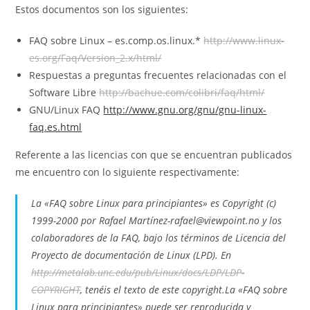
Estos documentos son los siguientes:
FAQ
sobre Linux – es.comp.os.linux.*
http://www.linux-
es.org/Faq/Version_2.x/html/
Respuestas a preguntas frecuentes relacionadas con el
Software Libre
http://bachue.com/colibri/faq/html/
GNU/Linux
FAQ
http://www.gnu.org/gnu/gnu-linux-
faq.es.html
Referente a las licencias con que se encuentran publicados
me encuentro con lo siguiente respectivamente:
La «
FAQ
sobre Linux para principiantes» es
Copyright
(c)
1999-2000 por Rafael Martínez-rafael@viewpoint.no y los
colaboradores de la
FAQ
, bajo los
términos
de Licencia del
Proyecto de documentación de Linux (
LPD
). En
http://metalab.unc.edu/pub/Linux/docs/LDP/LDP-
COPYRIGHT
,
tenéis
el texto de este
copyright
.
La «
FAQ
sobre
Linux para principiantes» puede ser reproducida y