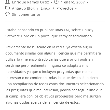
Autor
Publicación
Enrique Ramos Ortiz
1 enero, 2007
de
de
Categoría
Antiguo Blog
/
Linux
/
Proyectos
la
la
de
Comentarios
Sin comentarios
entrada:
entrada:
la
de
entrada:
la
entrada:
Estaba pensando en publicar unas
FAQ
sobre Linux y
Software Libre en un portal que estoy desarrollando.
Previamente he buscado en la red si ya existía algún
documento similar con alguna licencia que me permitiera
utilizarlo y he encontrado varias que a priori podrían
servirme pero realmente ninguna se
adapta
a mis
necesidades ya que o incluyen preguntas que no me
interesan o no
contienen
todas las que deseo. Si hiciera
una recopilación de todos estos documentos seleccionando
las preguntas que me interesan, podría conseguir uno que
si cumpliera con los objetivos propuestos pero me surgen
algunas dudas acerca de la licencia de estos.