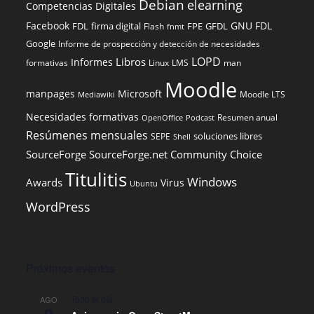
Debian
elearning
Competencias Digitales
Facebook
GNU FDL
FDL
firma digital
FPE
GFDL
Flash
fnmt
Google
Informe de prospección y detección de necesidades
LOPD
Libros
Informes
formativas
Linux
LMS
man
Moodle
manpages
Microsoft
Moodle LTS
Mediawiki
Necesidades formativas
Resumen anual
OpenOffice
Podcast
Resúmenes mensuales
soluciones libres
SEPE
Shell
SourceForge
SourceForge.net Community Choice
Titulitis
Windows
Awards
Virus
Ubuntu
WordPress
Próximos eventos
Todo el día
AGO