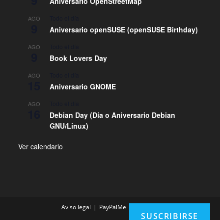
9
Aniversario OpenStreetMap
Todo el día
AGO
9
Aniversario openSUSE (openSUSE Birthday)
Todo el día
AGO
9
Book Lovers Day
Todo el día
AGO
15
Aniversario GNOME
Todo el día
AGO
16
Debian Day (Día o Aniversario Debian
GNU/Linux)
Ver calendario
Aviso legal
PayPalMe
Contacto
SUSCRIBIRSE