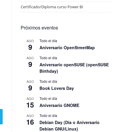
Certificado/Diploma curso Power BI
Próximos eventos
Todo el día
AGO
9
Aniversario OpenStreetMap
Todo el día
AGO
9
Aniversario openSUSE (openSUSE
Birthday)
Todo el día
AGO
9
Book Lovers Day
Todo el día
AGO
15
Aniversario GNOME
Todo el día
AGO
16
Debian Day (Día o Aniversario
Debian GNU/Linux)