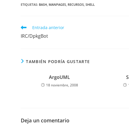
ETIQUETAS
:
BASH
,
MANPAGES
,
RECURSOS
,
SHELL
Leer
Entrada anterior
más
IRC/DpkgBot
artículos
TAMBIÉN PODRÍA GUSTARTE
ArgoUML
S
18 noviembre, 2008
Deja un comentario