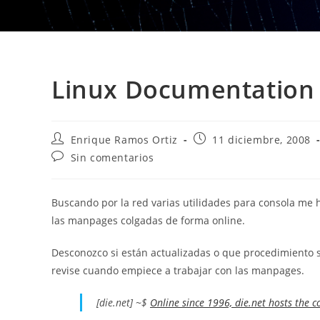
Linux Documentation
Autor
Publicación
Enrique Ramos Ortiz
11 diciembre, 2008
de
de
Comentarios
Sin comentarios
la
la
de
entrada:
entrada:
la
entrada:
Buscando por la red varias utilidades para consola me 
las manpages colgadas de forma online.
Desconozco si están actualizadas o que procedimiento s
revise cuando empiece a trabajar con las manpages.
[die.net] ~$
Online since 1996, die.net hosts the co