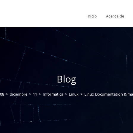
Inicio
Acerca de
Blog
08
>
diciembre
>
11
>
Informática
>
Linux
>
Linux Documentation & ma