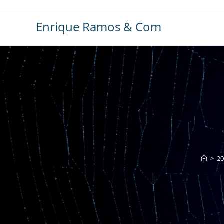
Ir
al
Enrique Ramos & Com
contenido
>
20