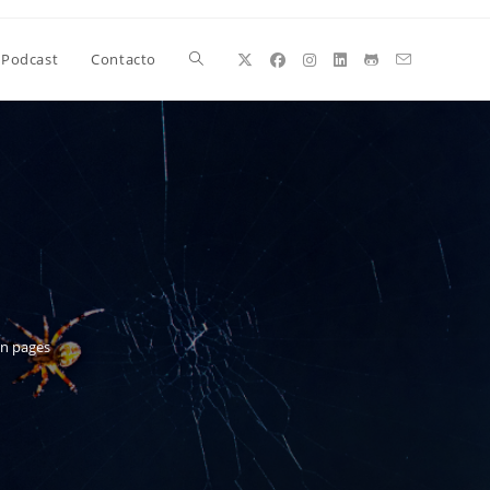
Alternar
Podcast
Contacto
búsqueda
de
la
n pages
web