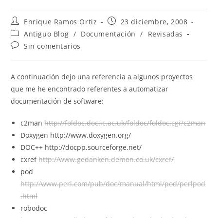
Autor
Publicación
Enrique Ramos Ortiz
23 diciembre, 2008
de
de
Categoría
Antiguo Blog
/
Documentación
/
Revisadas
la
la
de
Comentarios
Sin comentarios
entrada:
entrada:
la
de
entrada:
la
entrada:
A continuación dejo una referencia a algunos proyectos
que me he encontrado referentes a automatizar
documentación de software:
c2man
http://foldoc.doc.ic.ac.uk/foldoc/foldoc.cgi?c2man
Doxygen http://www.doxygen.org/
DOC++ http://docpp.sourceforge.net/
cxref
http://www.gedanken.demon.co.uk/cxref/
pod
http://www.perl.com/pub/doc/manual/html/pod/perlpod
.html
robodoc