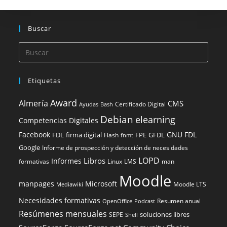
Buscar
Etiquetas
Award
Almería
CMS
Certificado Digital
Ayudas
Bash
Debian
elearning
Competencias Digitales
Facebook
GNU FDL
FDL
firma digital
FPE
GFDL
Flash
fnmt
Google
Informe de prospección y detección de necesidades
LOPD
Libros
Informes
formativas
Linux
LMS
man
Moodle
manpages
Microsoft
Moodle LTS
Mediawiki
Necesidades formativas
Resumen anual
OpenOffice
Podcast
Resúmenes mensuales
soluciones libres
SEPE
Shell