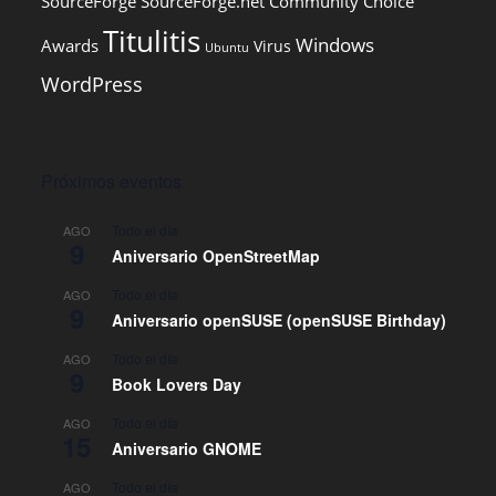
SourceForge
SourceForge.net Community Choice
Titulitis
Windows
Awards
Virus
Ubuntu
WordPress
Próximos eventos
Todo el día
AGO
9
Aniversario OpenStreetMap
Todo el día
AGO
9
Aniversario openSUSE (openSUSE Birthday)
Todo el día
AGO
9
Book Lovers Day
Todo el día
AGO
15
Aniversario GNOME
Todo el día
AGO