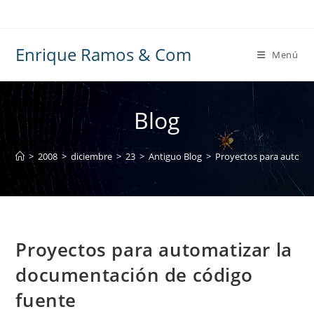
Ir
al
contenido
Enrique Ramos & Com
Menú
Blog
>
2008
>
diciembre
>
23
>
Antiguo Blog
>
Proyectos para automat
Proyectos para automatizar la
documentación de código
fuente