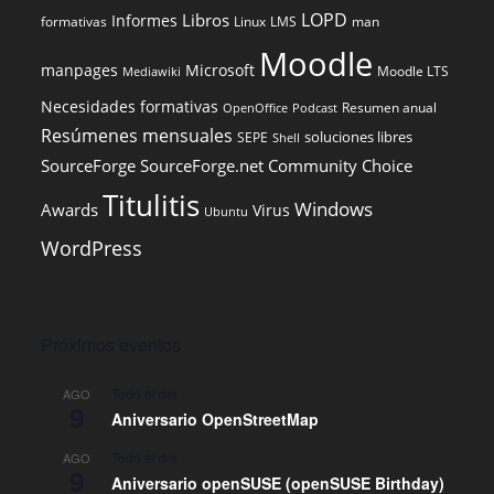
LOPD
Libros
Informes
formativas
Linux
LMS
man
Moodle
manpages
Microsoft
Moodle LTS
Mediawiki
Necesidades formativas
Resumen anual
OpenOffice
Podcast
Resúmenes mensuales
soluciones libres
SEPE
Shell
SourceForge
SourceForge.net Community Choice
Titulitis
Windows
Awards
Virus
Ubuntu
WordPress
Próximos eventos
Todo el día
AGO
9
Aniversario OpenStreetMap
Todo el día
AGO
9
Aniversario openSUSE (openSUSE Birthday)