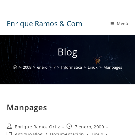
Ir
al
contenido
Enrique Ramos & Com
Menú
Blog
>
2009
>
enero
>
7
>
Informática
>
Linux
>
Manpages
Manpages
Autor
Publicación
Enrique Ramos Ortiz
7 enero, 2009
de
de
Categoría
Antiguo Blog
/
Documentación
/
Linux