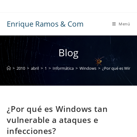
Ir
al
contenido
Enrique Ramos & Com
Menú
Blog
>
2010
>
abril
>
1
>
Informática
>
Windows
>
¿Por qué es Window
¿Por qué es Windows tan
vulnerable a ataques e
infecciones?