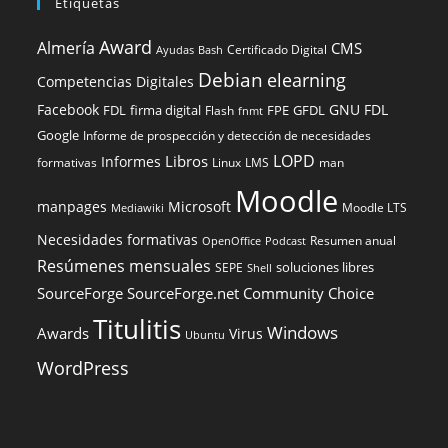
Etiquetas
Award
Almería
CMS
Certificado Digital
Ayudas
Bash
Debian
elearning
Competencias Digitales
Facebook
GNU FDL
FDL
firma digital
FPE
GFDL
Flash
fnmt
Google
Informe de prospección y detección de necesidades
LOPD
Libros
Informes
formativas
Linux
LMS
man
Moodle
manpages
Microsoft
Moodle LTS
Mediawiki
Necesidades formativas
Resumen anual
OpenOffice
Podcast
Resúmenes mensuales
soluciones libres
SEPE
Shell
SourceForge
SourceForge.net Community Choice
Titulitis
Windows
Awards
Virus
Ubuntu
WordPress