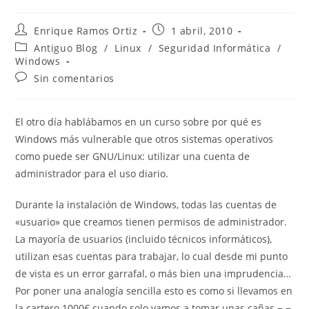
Autor
Publicación
Enrique Ramos Ortiz
1 abril, 2010
de
de
Categoría
Antiguo Blog
/
Linux
/
Seguridad Informática
/
la
la
de
Windows
entrada:
entrada:
la
Comentarios
Sin comentarios
entrada:
de
la
entrada:
El otro día hablábamos en un curso sobre por qué es
Windows más vulnerable que otros sistemas operativos
como puede ser GNU/Linux: utilizar una cuenta de
administrador para el uso diario.
Durante la instalación de Windows, todas las cuentas de
«usuario» que creamos tienen permisos de administrador.
La mayoría de usuarios (incluido técnicos informáticos),
utilizan esas cuentas para trabajar, lo cual desde mi punto
de vista es un error garrafal, o más bien una imprudencia…
Por poner una analogía sencilla esto es como si llevamos en
la cartero 1000€ cuando solo vamos a tomar unas cañas ¬.¬