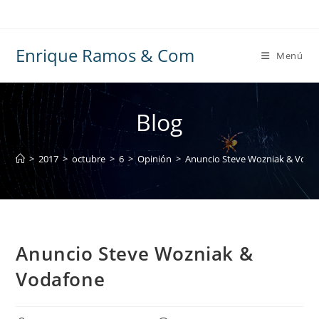
Ir
al
contenido
Enrique Ramos & Com
Menú
Blog
>
2017
>
octubre
>
6
>
Opinión
>
Anuncio Steve Wozniak & Voda
Anuncio Steve Wozniak &
Vodafone