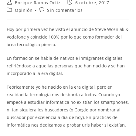
Autor
Publicación
Enrique Ramos Ortiz
6 octubre, 2017
de
de
Categoría
Comentarios
Opinión
Sin comentarios
la
la
de
de
entrada:
entrada:
la
la
entrada:
entrada:
Hoy por primera vez he visto el anuncio de Steve Wozniak &
Vodafone y coincide 100% por lo que como formador del
área tecnológica pienso.
En formación se habla de nativos e inmigrantes digitales
refiriéndose a aquellas personas que han nacido y se han
incorporado a la era digital.
Teóricamente yo he nacido en la era digital, pero en
realidad la tecnología nos desborda a todos. Cuando yo
empecé a estudiar informática no existían los smartphones,
ni tan siquiera los buscadores (o Google por nombrar al
buscador por excelencia a día de hoy). En prácticas de
informática nos dedicamos a probar urls haber si existían.