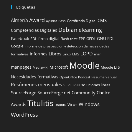
Etiquetas
Award
Almería
CMS
Certificado Digital
Ayudas
Bash
Debian
elearning
Competencias Digitales
Facebook
GNU FDL
FDL
firma digital
FPE
GFDL
Flash
fnmt
Google
Informe de prospección y detección de necesidades
LOPD
Libros
Informes
formativas
Linux
LMS
man
Moodle
manpages
Microsoft
Moodle LTS
Mediawiki
Necesidades formativas
Resumen anual
OpenOffice
Podcast
Resúmenes mensuales
soluciones libres
SEPE
Shell
SourceForge
SourceForge.net Community Choice
Titulitis
Windows
Awards
Virus
Ubuntu
WordPress