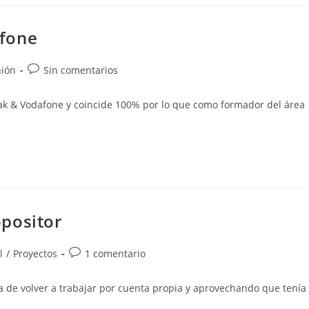
afone
ía
Comentarios
ión
Sin comentarios
de
la
iak & Vodafone y coincide 100% por lo que como formador del área
:
entrada:
positor
Comentarios
l
/
Proyectos
1 comentario
de
la
a de volver a trabajar por cuenta propia y aprovechando que tenía
entrada: