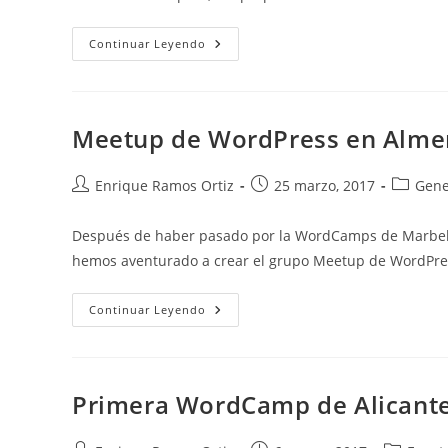
Mi
Continuar Leyendo
Primera
Experiencia
Como
Opositor
Meetup de WordPress en Alme
Autor
Publicación
Categorí
Enrique Ramos Ortiz
25 marzo, 2017
Gene
de
de
de
la
la
la
Después de haber pasado por la WordCamps de Marbella
entrada:
entrada:
entrada:
hemos aventurado a crear el grupo Meetup de WordPre
Meetup
Continuar Leyendo
De
WordPress
En
Almería
(WPAlmeria)
Primera WordCamp de Alicante