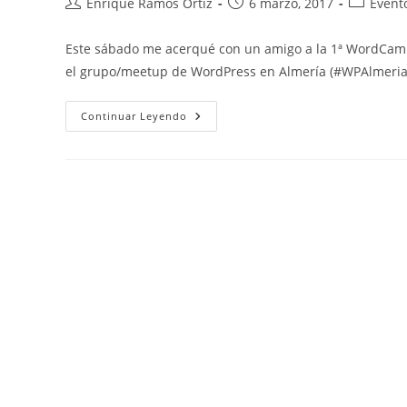
Autor
Publicación
Categoría
Enrique Ramos Ortiz
6 marzo, 2017
Event
de
de
de
la
la
la
Este sábado me acerqué con un amigo a la 1ª WordCamp
entrada:
entrada:
entrada:
el grupo/meetup de WordPress en Almería (#WPAlmeria
Buscar
Etiqu
Primera
Continuar Leyendo
WordCamp
Almería
De
Alicante
(#WCAlicante2017)
CM
Digital
Debia
firma digit
Google
In
necesidade
Linux
LMS
Microsof
Necesida
Resumen a