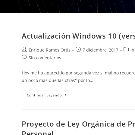
Actualización Windows 10 (ver
Autor
Publicación
Categ
Enrique Ramos Ortiz
7 diciembre, 2017
In
de
de
de
Comentarios
Sin comentarios
la
la
la
de
entrada:
entrada:
entra
la
Hoy me ha aparecido por segunda vez si mal no recuerd
entrada:
un poco más que las otras" por lo…
Actualización
Continuar Leyendo
Windows
10
(versión
1709)
Proyecto de Ley Orgánica de P
Personal