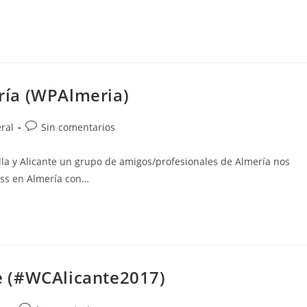
ría (WPAlmeria)
a
Comentarios
ral
Sin comentarios
de
la
 y Alicante un grupo de amigos/profesionales de Almería nos
entrada:
ss en Almería con…
 (#WCAlicante2017)