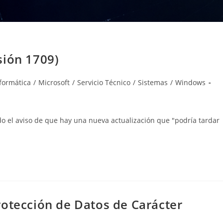
sión 1709)
oría
formática
/
Microsoft
/
Servicio Técnico
/
Sistemas
/
Windows
da:
o el aviso de que hay una nueva actualización que "podría tardar
rotección de Datos de Carácter