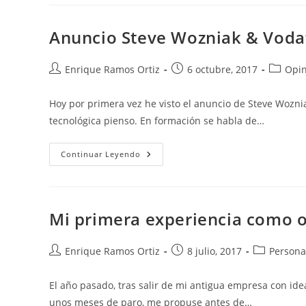
Anuncio Steve Wozniak & Vod
Autor
Publicación
Categor
Enrique Ramos Ortiz
6 octubre, 2017
Opin
de
de
de
la
la
la
Hoy por primera vez he visto el anuncio de Steve Wozn
entrada:
entrada:
entrada
tecnológica pienso. En formación se habla de…
Anuncio
Continuar Leyendo
Steve
Wozniak
&
Vodafone
Mi primera experiencia como o
Autor
Publicación
Categoría
Enrique Ramos Ortiz
8 julio, 2017
Persona
de
de
de
la
la
la
El año pasado, tras salir de mi antigua empresa con ide
entrada:
entrada:
entrada:
unos meses de paro, me propuse antes de…