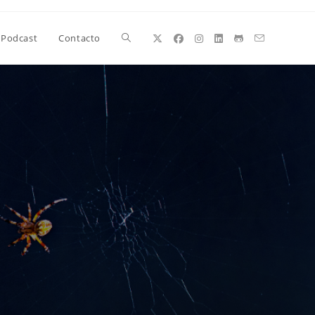
Alternar
Podcast
Contacto
búsqueda
de
la
web