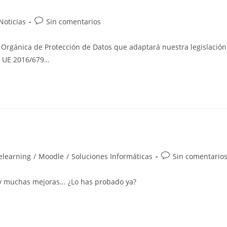
egoría
Comentarios
Noticias
Sin comentarios
de
la
 Orgánica de Protección de Datos que adaptará nuestra legislación
rada:
entrada:
a UE 2016/679…
egoría
Comentarios
elearning
/
Moodle
/
Soluciones Informáticas
Sin comentario
de
la
 y muchas mejoras... ¿Lo has probado ya?
rada:
entrada: