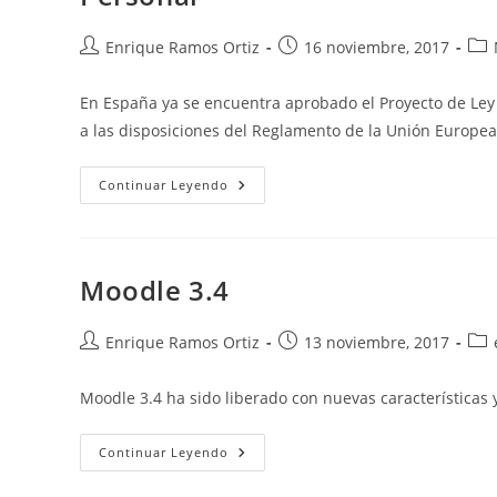
Autor
Publicación
Cat
Enrique Ramos Ortiz
16 noviembre, 2017
de
de
de
la
la
la
En España ya se encuentra aprobado el Proyecto de Ley
entrada:
entrada:
ent
a las disposiciones del Reglamento de la Unión Europe
Proyecto
Continuar Leyendo
De
Ley
Orgánica
De
Protección
De
Moodle 3.4
Datos
De
Carácter
Personal
Autor
Publicación
Cat
Enrique Ramos Ortiz
13 noviembre, 2017
de
de
de
la
la
la
Moodle 3.4 ha sido liberado con nuevas características
entrada:
entrada:
ent
Moodle
Continuar Leyendo
3.4