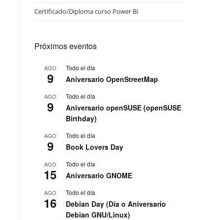
Certificado/Diploma curso Power BI
Próximos eventos
Todo el día
AGO
9
Aniversario OpenStreetMap
Todo el día
AGO
9
Aniversario openSUSE (openSUSE
Birthday)
Todo el día
AGO
9
Book Lovers Day
s
Todo el día
AGO
15
Aniversario GNOME
Todo el día
AGO
16
Debian Day (Día o Aniversario
Debian GNU/Linux)