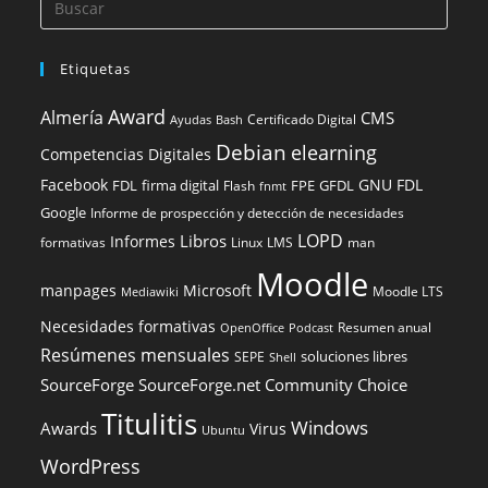
Etiquetas
Award
Almería
CMS
Certificado Digital
Ayudas
Bash
Debian
elearning
Competencias Digitales
Facebook
GNU FDL
FDL
firma digital
FPE
GFDL
Flash
fnmt
Google
Informe de prospección y detección de necesidades
LOPD
Libros
Informes
formativas
Linux
LMS
man
Moodle
manpages
Microsoft
Moodle LTS
Mediawiki
Necesidades formativas
Resumen anual
OpenOffice
Podcast
Resúmenes mensuales
soluciones libres
SEPE
Shell
SourceForge
SourceForge.net Community Choice
Titulitis
Windows
Awards
Virus
Ubuntu
WordPress