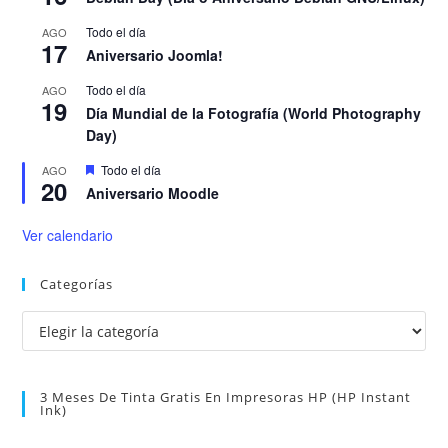
Todo el día
AGO
17
Aniversario Joomla!
Todo el día
AGO
19
Día Mundial de la Fotografía (World Photography
Day)
D
Todo el día
AGO
20
e
Aniversario Moodle
s
t
a
Ver calendario
c
a
d
Categorías
o
Categorías
3 Meses De Tinta Gratis En Impresoras HP (HP Instant
Ink)