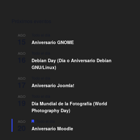
Próximos eventos
Todo el día
AGO
15
Aniversario GNOME
Todo el día
AGO
16
Debian Day (Día o Aniversario Debian
GNU/Linux)
Todo el día
AGO
17
Aniversario Joomla!
Todo el día
AGO
19
Día Mundial de la Fotografía (World
Photography Day)
D
Todo el día
AGO
20
e
Aniversario Moodle
s
t