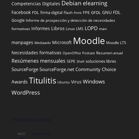
Debian
elearning
Competencias Digitales
Facebook
GNU FDL
FDL
firma digital
FPE
GFDL
Flash
fnmt
Google
Informe de prospección y detección de necesidades
LOPD
Libros
Informes
formativas
Linux
LMS
man
Moodle
manpages
Microsoft
Moodle LTS
Mediawiki
Necesidades formativas
Resumen anual
OpenOffice
Podcast
Resúmenes mensuales
soluciones libres
SEPE
Shell
SourceForge
SourceForge.net Community Choice
Titulitis
Windows
Awards
Virus
Ubuntu
WordPress
Próximos eventos
Todo el día
AGO