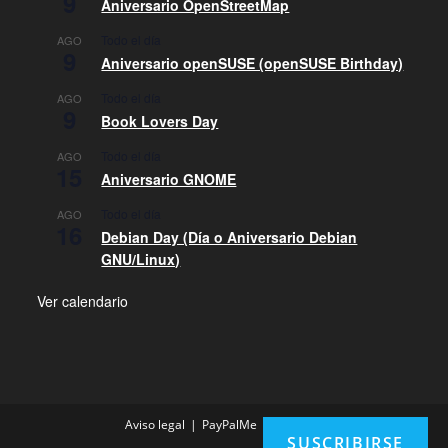
9
Aniversario OpenStreetMap
Todo el día
AGO
9
Aniversario openSUSE (openSUSE Birthday)
Todo el día
AGO
9
Book Lovers Day
Todo el día
AGO
15
Aniversario GNOME
Todo el día
AGO
16
Debian Day (Día o Aniversario Debian
GNU/Linux)
Ver calendario
Aviso legal
PayPalMe
Contacto
SUSCRIBIRSE