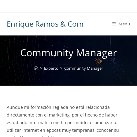
Ir
al
contenido
Enrique Ramos & Com
Menú
Community Manager
>
Experto
>
Community Manager
Aunque mi formación reglada no está relacionada
directamente con el marketing, por el hecho de haber
estudiado informática me ha permitido a comenzar a
utilizar Internet en épocas muy tempranas, conocer su