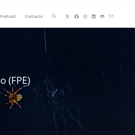
Alternar
Podcast
Contacto
búsqueda
de
o (FPE)
la
web