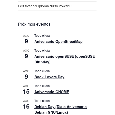
Certificado/Diploma curso Power BI
Próximos eventos
Todo el día
AGO
9
Aniversario OpenStreetMap
Todo el día
AGO
9
Aniversario openSUSE (openSUSE
Birthday)
Todo el día
AGO
9
Book Lovers Day
Todo el día
AGO
15
Aniversario GNOME
Todo el día
AGO
16
Debian Day (Día o Aniversario
Debian GNU/Linux)