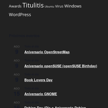
Titulitis
Windows
Awards
Virus
Ubuntu
WordPress
Próximos eventos
Todo el día
AGO
9
Aniversario OpenStreetMap
Todo el día
AGO
9
Aniversario openSUSE (openSUSE Birthday)
Todo el día
AGO
9
Book Lovers Day
Todo el día
AGO
15
Aniversario GNOME
Todo el día
AGO
16
Debian Day (Día o Aniversario Debian