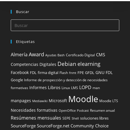
Buscar
Etiquetas
Award
Almería
CMS
Certificado Digital
Ayudas
Bash
Debian
elearning
Competencias Digitales
Facebook
GNU FDL
FDL
firma digital
FPE
GFDL
Flash
fnmt
Google
Informe de prospección y detección de necesidades
LOPD
Libros
Informes
formativas
Linux
LMS
man
Moodle
manpages
Microsoft
Moodle LTS
Mediawiki
Necesidades formativas
Resumen anual
OpenOffice
Podcast
Resúmenes mensuales
soluciones libres
SEPE
Shell
SourceForge
SourceForge.net Community Choice