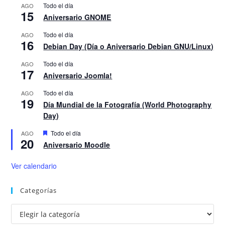
Todo el día
AGO
15
Aniversario GNOME
Todo el día
AGO
16
Debian Day (Día o Aniversario Debian GNU/Linux)
Todo el día
AGO
17
Aniversario Joomla!
Todo el día
AGO
19
Día Mundial de la Fotografía (World Photography
Day)
D
Todo el día
AGO
20
e
Aniversario Moodle
s
t
a
Ver calendario
c
a
d
Categorías
o
Categorías