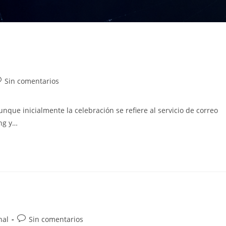
ía
omentarios
Sin comentarios
e
unque inicialmente la celebración se refiere al servicio de correo
:
trada:
ing y…
Comentarios
nal
Sin comentarios