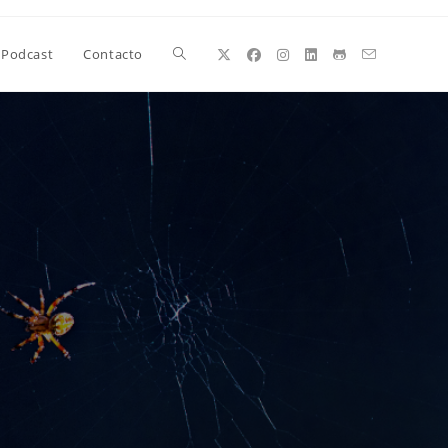
Alternar
Podcast
Contacto
búsqueda
de
la
web