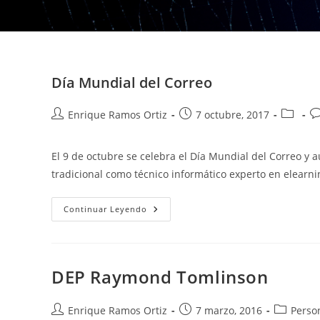
Día Mundial del Correo
Autor
Publicación
Categor
C
Enrique Ramos Ortiz
7 octubre, 2017
de
de
de
d
la
la
la
la
El 9 de octubre se celebra el Día Mundial del Correo y a
entrada:
entrada:
entrada
en
tradicional como técnico informático experto en elearn
Día
Continuar Leyendo
Mundial
Del
Correo
DEP Raymond Tomlinson
Autor
Publicación
Categoría
Enrique Ramos Ortiz
7 marzo, 2016
Perso