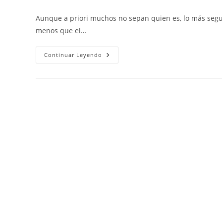
de
de
de
la
la
la
Aunque a priori muchos no sepan quien es, lo más seguro
entrada:
entrada:
entrada:
menos que el…
DEP
Continuar Leyendo
Raymond
Tomlinson