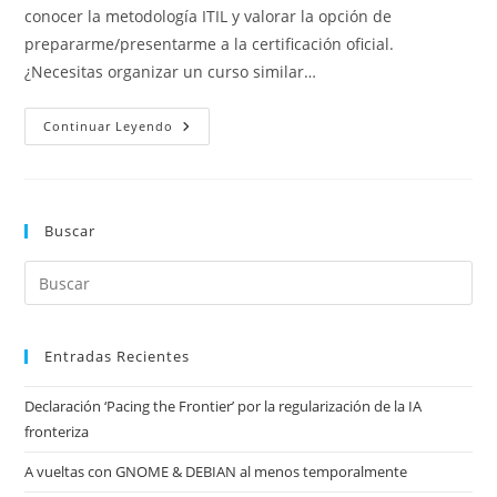
entrada:
entrada:
conocer la metodología ITIL y valorar la opción de
prepararme/presentarme a la certificación oficial.
¿Necesitas organizar un curso similar…
Fundamentos
Continuar Leyendo
De
ITIL
V3
Buscar
Entradas Recientes
Declaración ‘Pacing the Frontier’ por la regularización de la IA
fronteriza
A vueltas con GNOME & DEBIAN al menos temporalmente