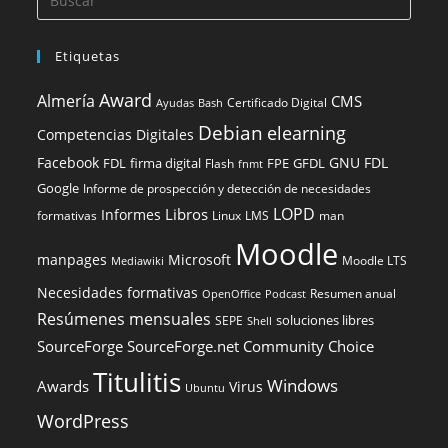
Etiquetas
Award
Almería
CMS
Certificado Digital
Ayudas
Bash
Debian
elearning
Competencias Digitales
Facebook
GNU FDL
FDL
firma digital
FPE
GFDL
Flash
fnmt
Google
Informe de prospección y detección de necesidades
LOPD
Libros
Informes
formativas
Linux
LMS
man
Moodle
manpages
Microsoft
Moodle LTS
Mediawiki
Necesidades formativas
Resumen anual
OpenOffice
Podcast
Resúmenes mensuales
soluciones libres
SEPE
Shell
SourceForge
SourceForge.net Community Choice
Titulitis
Windows
Awards
Virus
Ubuntu
WordPress