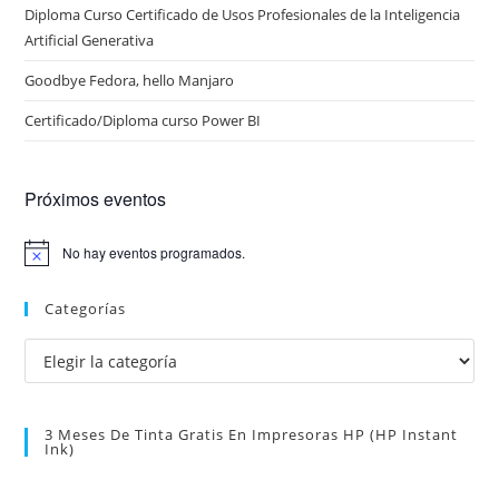
Diploma Curso Certificado de Usos Profesionales de la Inteligencia
Artificial Generativa
Goodbye Fedora, hello Manjaro
Certificado/Diploma curso Power BI
Próximos eventos
No hay eventos programados.
A
v
i
Categorías
s
o
Categorías
3 Meses De Tinta Gratis En Impresoras HP (HP Instant
Ink)