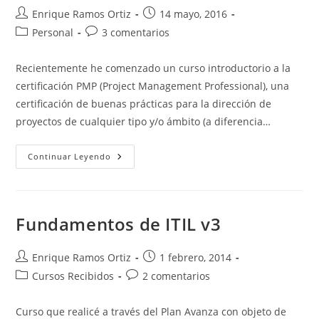
Autor
Publicación
Enrique Ramos Ortiz
14 mayo, 2016
de
de
Categoría
Comentarios
Personal
3 comentarios
la
la
de
de
entrada:
entrada:
la
la
Recientemente he comenzado un curso introductorio a la
entrada:
entrada:
certificación PMP (Project Management Professional), una
certificación de buenas prácticas para la dirección de
proyectos de cualquier tipo y/o ámbito (a diferencia…
Curso
Continuar Leyendo
Introducción
A
La
Certificación
PMP
(Project
Fundamentos de ITIL v3
Management
Professional)
Autor
Publicación
Enrique Ramos Ortiz
1 febrero, 2014
de
de
Categoría
Comentarios
Cursos Recibidos
2 comentarios
la
la
de
de
entrada:
entrada:
la
la
Curso que realicé a través del Plan Avanza con objeto de