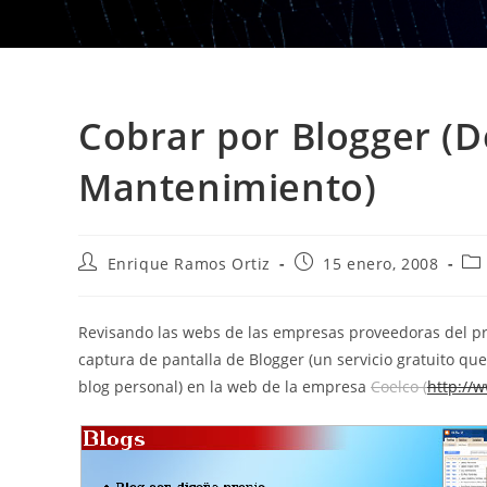
Cobrar por Blogger (D
Mantenimiento)
Autor
Publicación
Cat
Enrique Ramos Ortiz
15 enero, 2008
de
de
de
la
la
la
entrada:
entrada:
ent
Revisando las webs de las empresas proveedoras del 
captura de pantalla de Blogger (un servicio gratuito q
blog personal) en la web de la empresa
Coelco (
http://