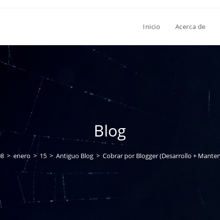
Inicio
Acerca de
Blog
08
>
enero
>
15
>
Antiguo Blog
>
Cobrar por Blogger (Desarrollo + Mante