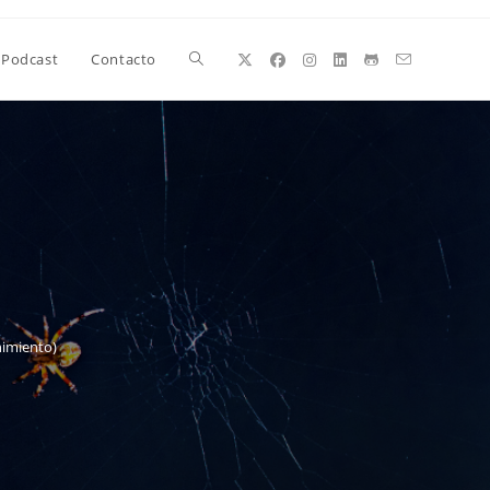
Alternar
Podcast
Contacto
búsqueda
de
la
nimiento)
web