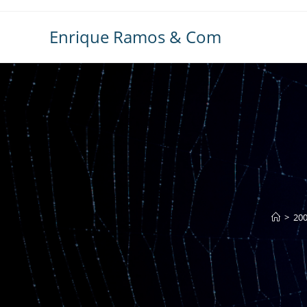
Ir
al
Enrique Ramos & Com
contenido
>
20