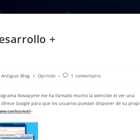
esarrollo +
egoría
Comentarios
Antiguo Blog
/
Opinión
1 comentario
de
la
rada:
entrada:
programa Novapyme me ha llamado mucho la atención el ver una
ue ofrece Google para que los usuarios puedan disponer de su prop
www.coelco.net/
).