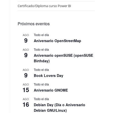
Certificado/Diploma curso Power BI
Próximos eventos
Todo el día
AGO
9
Aniversario OpenStreetMap
Todo el día
AGO
9
Aniversario openSUSE (openSUSE
Birthday)
Todo el día
AGO
9
Book Lovers Day
Todo el día
AGO
15
Aniversario GNOME
Todo el día
AGO
16
Debian Day (Día o Aniversario
Debian GNU/Linux)