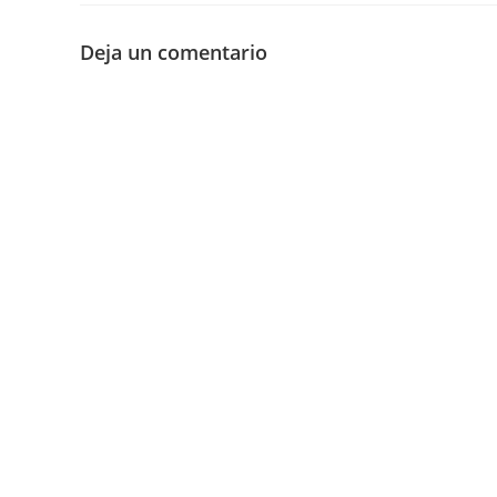
Deja un comentario
Buscar
Etiqu
Almería
CM
Digital
Debia
firma digit
Google
In
necesidade
Linux
LMS
Microsof
Necesida
Resumen a
SEPE
Shell
SourceF