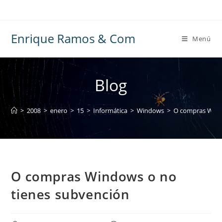
Ir
al
contenido
Enrique Ramos & Com
Menú
Blog
>
2008
>
enero
>
15
>
Informática
>
Windows
>
O compras Wind
O compras Windows o no
tienes subvención