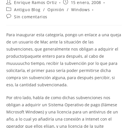
Autor
Publicación
Enrique Ramos Ortiz
15 enero, 2008
de
de
Categoría
Antiguo Blog
/
Opinión
/
Windows
la
la
de
Comentarios
Sin comentarios
entrada:
entrada:
la
de
entrada:
la
entrada:
Para inaugurar esta categoría, pongo un enlace a una queja
de un usuario de Mac ante la situación de las
subvenciones, que generalmente nos obligan a adquirir el
producto/paquete entero para después, al cabo de
muuuuucho tiempo, recibir la subvención por lo que para
solicitarla, el primer paso sería poder permitirse dicha
compra sin subvención alguna, para después percibir, si
eso, la cantidad subvencionada.
Por otro lado, habla de como dichas subvenciones nos
obligan a adquirir un Sistema Operativo de pago (llámese
Microsoft Windows) y una licencia para un antivirus de un
año, a lo cual yo añadiría una conexión a Intenet con el
operador que ellos elijan, y una licencia de la suite