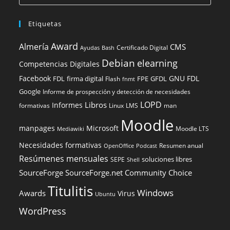
Etiquetas
Award
Almería
CMS
Certificado Digital
Ayudas
Bash
Debian
elearning
Competencias Digitales
Facebook
GNU FDL
FDL
firma digital
FPE
GFDL
Flash
fnmt
Google
Informe de prospección y detección de necesidades
LOPD
Libros
Informes
formativas
Linux
LMS
man
Moodle
manpages
Microsoft
Moodle LTS
Mediawiki
Necesidades formativas
Resumen anual
OpenOffice
Podcast
Resúmenes mensuales
soluciones libres
SEPE
Shell
SourceForge
SourceForge.net Community Choice
Titulitis
Windows
Awards
Virus
Ubuntu
WordPress