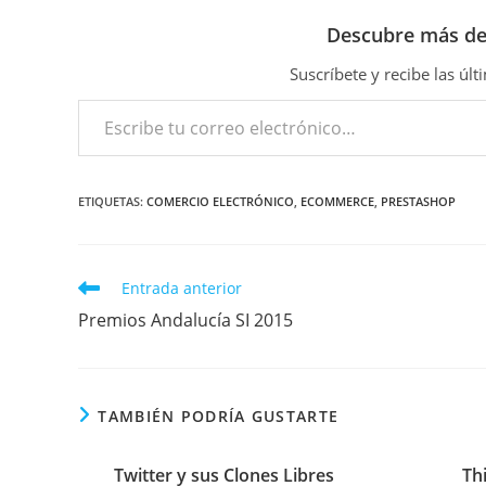
Descubre más d
Suscríbete y recibe las úl
Escribe tu correo electrónico…
ETIQUETAS
:
COMERCIO ELECTRÓNICO
,
ECOMMERCE
,
PRESTASHOP
Leer
Entrada anterior
más
Premios Andalucía SI 2015
artículos
TAMBIÉN PODRÍA GUSTARTE
Twitter y sus Clones Libres
Th