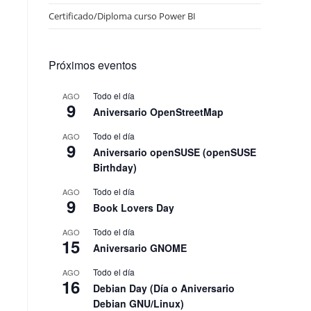
Certificado/Diploma curso Power BI
Próximos eventos
Todo el día
AGO
9
Aniversario OpenStreetMap
Todo el día
AGO
9
Aniversario openSUSE (openSUSE
Birthday)
Todo el día
AGO
9
Book Lovers Day
Todo el día
AGO
15
Aniversario GNOME
Todo el día
AGO
16
Debian Day (Día o Aniversario
Debian GNU/Linux)