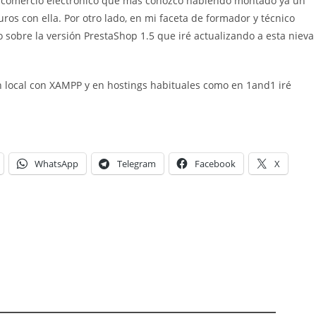
 comercio electrónico que más conozco habiendo montado ya un
ros con ella. Por otro lado, en mi faceta de formador y técnico
o sobre la versión PrestaShop 1.5 que iré actualizando a esta nieva
 local con XAMPP y en hostings habituales como en 1and1 iré
WhatsApp
Telegram
Facebook
X