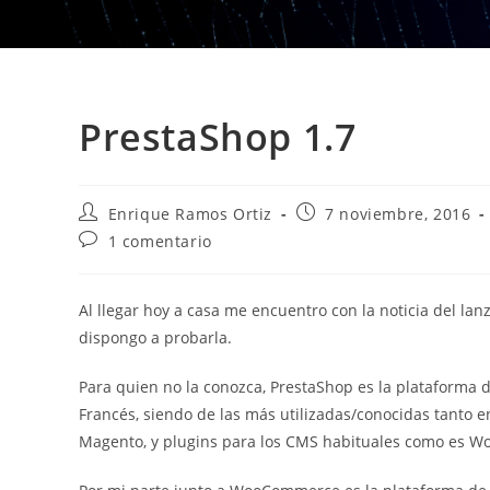
PrestaShop 1.7
Autor
Publicación
Enrique Ramos Ortiz
7 noviembre, 2016
de
de
Comentarios
1 comentario
la
la
de
entrada:
entrada:
la
entrada:
Al llegar hoy a casa me encuentro con la noticia del la
dispongo a probarla.
Para quien no la conozca, PrestaShop es la plataforma 
Francés, siendo de las más utilizadas/conocidas tanto 
Magento, y plugins para los CMS habituales como es W