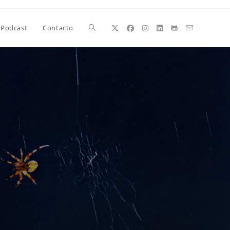
Alternar
Podcast
Contacto
búsqueda
de
la
web