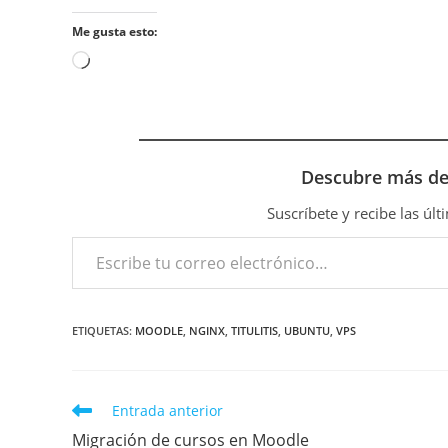
Me gusta esto:
Cargando...
Descubre más d
Suscríbete y recibe las úl
Escribe tu correo electrónico…
ETIQUETAS
:
MOODLE
,
NGINX
,
TITULITIS
,
UBUNTU
,
VPS
Leer
Entrada anterior
más
Migración de cursos en Moodle
artículos