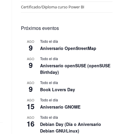
Certificado/Diploma curso Power BI
Próximos eventos
Todo el día
AGO
9
Aniversario OpenStreetMap
Todo el día
AGO
9
Aniversario openSUSE (openSUSE
Birthday)
Todo el día
AGO
9
Book Lovers Day
Todo el día
AGO
15
Aniversario GNOME
Todo el día
AGO
16
Debian Day (Día o Aniversario
Debian GNU/Linux)