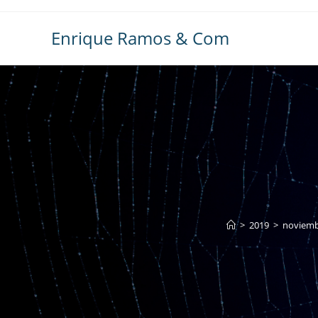
Ir
al
Enrique Ramos & Com
contenido
>
2019
>
noviem