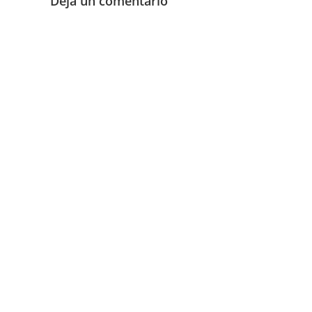
Deja un comentario
Buscar
Etiqu
Almería
CM
Digital
Debia
firma digit
Google
In
necesidade
Linux
LMS
Microsof
Necesida
Resumen a
SEPE
Shell
SourceF
Awards