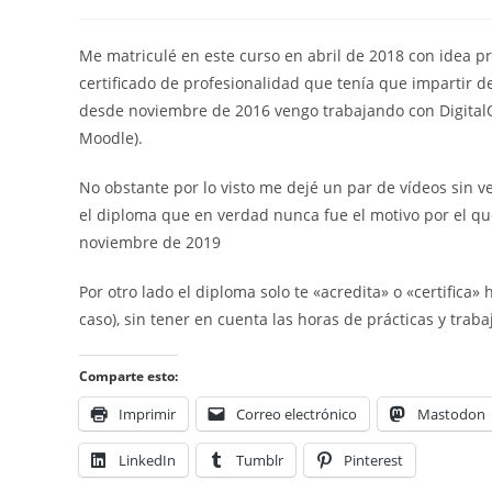
de
de
la
la
entrada:
entrada:
Me matriculé en este curso en abril de 2018 con idea p
certificado de profesionalidad que tenía que impartir d
desde noviembre de 2016 vengo trabajando con Digital
Moodle).
No obstante por lo visto me dejé un par de vídeos sin v
el diploma que en verdad nunca fue el motivo por el que
noviembre de 2019
Por otro lado el diploma solo te «acredita» o «certifica
caso), sin tener en cuenta las horas de prácticas y trab
Comparte esto:
Imprimir
Correo electrónico
Mastodon
LinkedIn
Tumblr
Pinterest