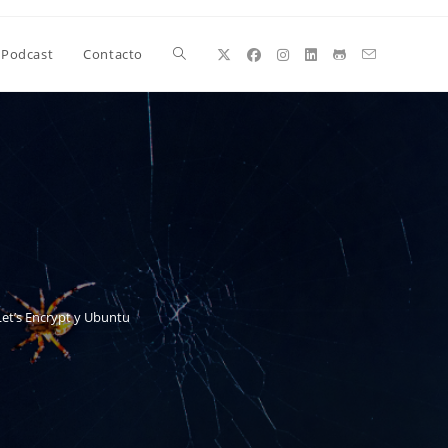
Alternar
Podcast
Contacto
búsqueda
de
la
Let’s Encrypt y Ubuntu
web