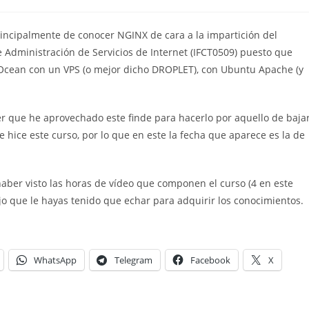
de
de
la
la
entrada:
entrada:
rincipalmente de conocer NGINX de cara a la impartición del
e Administración de Servicios de Internet (IFCT0509) puesto que
Ocean con un VPS (o mejor dicho DROPLET), con Ubuntu Apache (y
er que he aprovechado este finde para hacerlo por aquello de baja
 hice este curso, por lo que en este la fecha que aparece es la de
» haber visto las horas de vídeo que componen el curso (4 en este
ajo que le hayas tenido que echar para adquirir los conocimientos.
WhatsApp
Telegram
Facebook
X