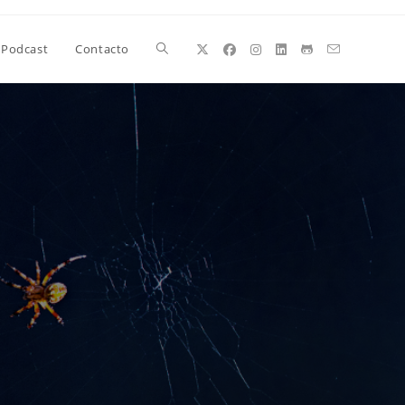
Alternar
Podcast
Contacto
búsqueda
de
la
web