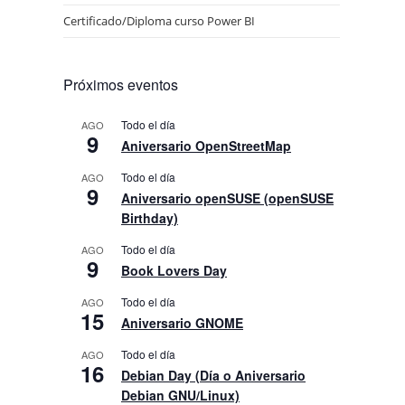
Certificado/Diploma curso Power BI
Próximos eventos
Todo el día
AGO
9
Aniversario OpenStreetMap
Todo el día
AGO
9
Aniversario openSUSE (openSUSE
Birthday)
Todo el día
AGO
9
Book Lovers Day
Todo el día
AGO
15
Aniversario GNOME
Todo el día
AGO
16
Debian Day (Día o Aniversario
Debian GNU/Linux)