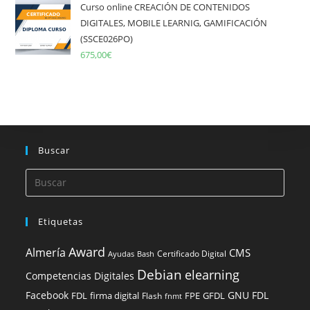
Curso online CREACIÓN DE CONTENIDOS
DIGITALES, MOBILE LEARNIG, GAMIFICACIÓN
(SSCE026PO)
675,00
€
Buscar
Etiquetas
Award
Almería
CMS
Certificado Digital
Ayudas
Bash
Debian
elearning
Competencias Digitales
Facebook
GNU FDL
FDL
firma digital
FPE
GFDL
Flash
fnmt