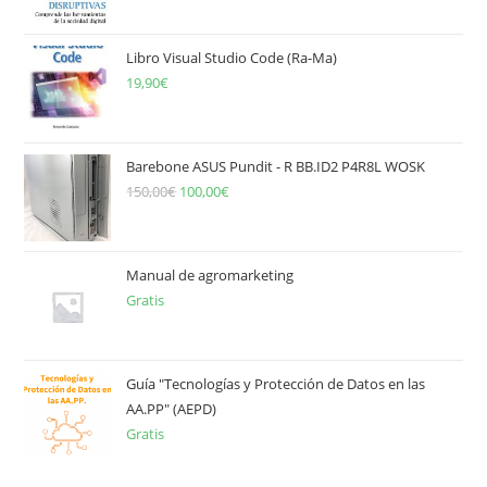
Libro Visual Studio Code (Ra-Ma)
19,90
€
Barebone ASUS Pundit - R BB.ID2 P4R8L WOSK
150,00
€
El
100,00
€
El
precio
precio
original
actual
era:
es:
Manual de agromarketing
Gratis
150,00€.
100,00€.
Guía "Tecnologías y Protección de Datos en las
AA.PP" (AEPD)
Gratis