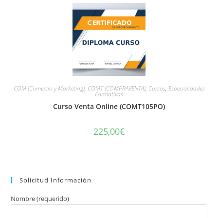
COM (Comercio y Marketing)
,
COMT (COMPRAVENTA)
,
Cursos
,
Especialidades
Formativas
Curso Venta Online (COMT105PO)
225,00
€
Solicitud Información
Nombre (requerido)