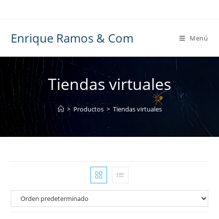
Ir
al
contenido
Enrique Ramos & Com
Menú
Tiendas virtuales
>
Productos
>
Tiendas virtuales