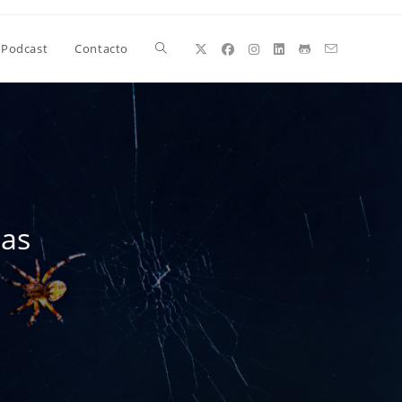
Alternar
Podcast
Contacto
búsqueda
de
mas
la
web