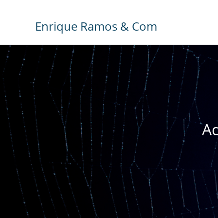
Ir
al
Enrique Ramos & Com
contenido
Ad