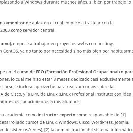
mplazando a Windows durante muchos años, si bien por trabajo lo
mo «
monitor de aula
» en el cual empecé a trastear con la
2003 como servidor central.
ónomo)
, empecé a trabajar en proyectos webs con hostings
n CentOS, ya no tanto por necesidad sino más bien por habituarm
ipe en el
curso de FPO (Formación Profesional Ocupacional) o par
ones, lo cual me hizo estar 8 meses dedicado casi exclusivamente 
 curso, e incluso aproveché para realizar cursos sobre las
de Cisco, y la LPIC de Linux (Linux Profesional Institute) con idea
nsmitir estos conocimientos a mis alumnos.
 una academia como
instructor experto
como responsable de [1]
desarrollado cursos de Linux, Windows, Cisco, WordPress, Joomla,
 de sistemas/redes), [2] la administración del sistema informátic