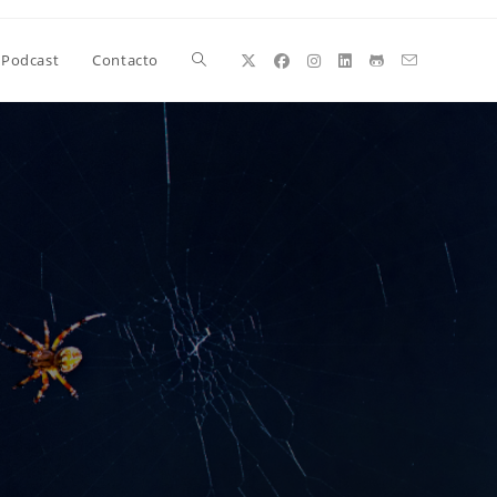
Alternar
Podcast
Contacto
búsqueda
de
la
web