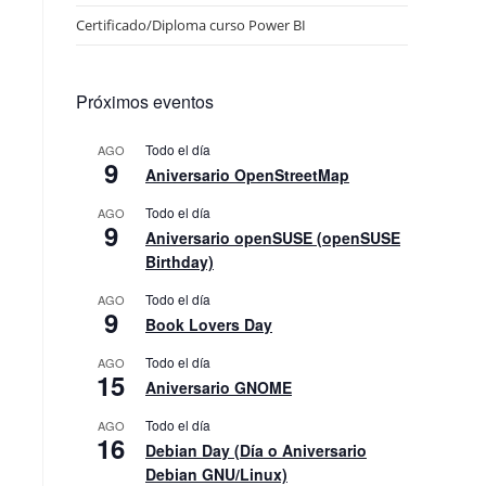
Certificado/Diploma curso Power BI
Próximos eventos
Todo el día
AGO
9
Aniversario OpenStreetMap
Todo el día
AGO
9
Aniversario openSUSE (openSUSE
Birthday)
Todo el día
AGO
9
Book Lovers Day
Todo el día
AGO
15
Aniversario GNOME
Todo el día
AGO
16
Debian Day (Día o Aniversario
Debian GNU/Linux)